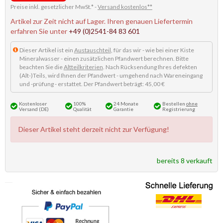
Preise inkl. gesetzlicher MwSt.* -
Versand kostenlos**
Artikel zur Zeit nicht auf Lager. Ihren genauen Liefertermin
erfahren Sie unter
+49 (0)2541-84 83 601
Dieser Artikel ist ein
Austauschteil
, für das wir - wie bei einer Kiste
Mineralwasser - einen zusätzlichen Pfandwert berechnen. Bitte
beachten Sie die
Altteilkriterien
. Nach Rücksendung Ihres defekten
(Alt-)Teils, wird Ihnen der Pfandwert - umgehend nach Wareneingang
und -prüfung - erstattet. Der Pfandwert beträgt: 45,00 €
Kostenloser
100%
24 Monate
Bestellen
ohne
Versand (DE)
Qualität
Garantie
Registrierung
Dieser Artikel steht derzeit nicht zur Verfügung!
bereits 8 verkauft