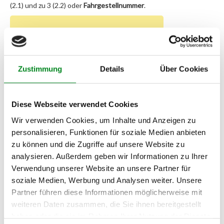
(2.1) und zu 3 (2.2) oder
Fahrgestellnummer
.
Passendes Fahrzeug nicht dabei?
Fahrzeug-Suche für AT-Servopumpen
»
Zustimmung
Details
Über Cookies
Oder einfach
im Chat
nachfragen.
Hersteller/EU Verantwortliche
Diese Webseite verwendet Cookies
Person
Wir verwenden Cookies, um Inhalte und Anzeigen zu
Hersteller
personalisieren, Funktionen für soziale Medien anbieten
Unternehmensname:
zu können und die Zugriffe auf unsere Website zu
TMC Turbolader Manufaktur Coesfeld
analysieren. Außerdem geben wir Informationen zu Ihrer
Adresse:
Verwendung unserer Website an unsere Partner für
Am Wasserturm 55, Coesfeld, NRW, 48653, DE
soziale Medien, Werbung und Analysen weiter. Unsere
Partner führen diese Informationen möglicherweise mit
E-Mail:
info@tmc-turbo.de
weiteren Daten zusammen, die Sie ihnen bereitgestellt
haben oder die sie im Rahmen Ihrer Nutzung der Dienste
Telefon: