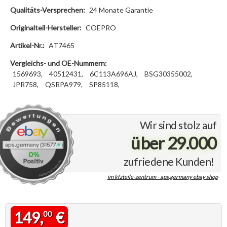
Qualitäts-Versprechen:
24 Monate Garantie
Originalteil-Hersteller:
COEPRO
Artikel-Nr.:
AT7465
Vergleichs- und OE-Nummern:
1569693,
40512431,
6C113A696AJ,
BSG30355002,
JPR758,
QSRPA979,
SP85118,
Wir sind stolz auf
über 29.000
zufriedene Kunden!
im kfzteile-zentrum - aps.germany ebay shop
149,
€
00