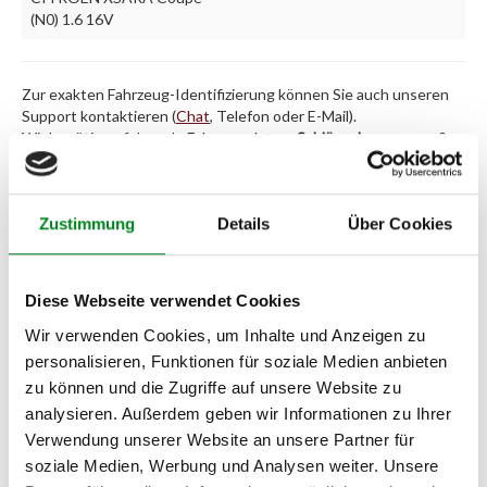
(N0) 1.6 16V
Zur exakten Fahrzeug-Identifizierung können Sie auch unseren
Support kontaktieren (
Chat
, Telefon oder E-Mail).
Wir benötigen folgende Fahrzeugdaten:
Schlüsselnummer
zu 2
(2.1) und zu 3 (2.2) oder
Fahrgestellnummer
.
Passendes Fahrzeug nicht dabei?
Zustimmung
Details
Über Cookies
Fahrzeug-Suche für AT-Servopumpen
»
Oder einfach
im Chat
nachfragen.
Diese Webseite verwendet Cookies
Wir verwenden Cookies, um Inhalte und Anzeigen zu
Hersteller/EU Verantwortliche
personalisieren, Funktionen für soziale Medien anbieten
Person
zu können und die Zugriffe auf unsere Website zu
analysieren. Außerdem geben wir Informationen zu Ihrer
Hersteller
Verwendung unserer Website an unsere Partner für
Unternehmensname:
soziale Medien, Werbung und Analysen weiter. Unsere
TMC Turbolader Manufaktur Coesfeld