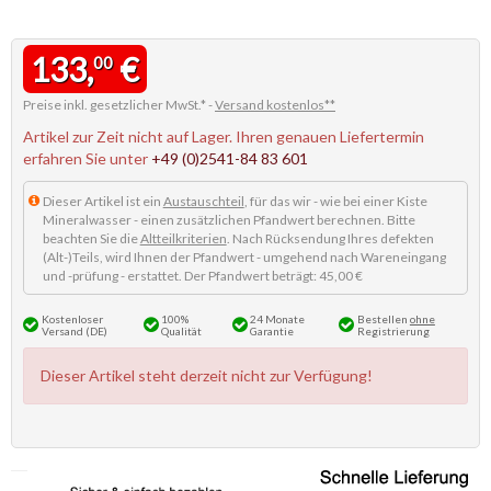
133,
€
00
Preise inkl. gesetzlicher MwSt.* -
Versand kostenlos**
Artikel zur Zeit nicht auf Lager. Ihren genauen Liefertermin
erfahren Sie unter
+49 (0)2541-84 83 601
Dieser Artikel ist ein
Austauschteil
, für das wir - wie bei einer Kiste
Mineralwasser - einen zusätzlichen Pfandwert berechnen. Bitte
beachten Sie die
Altteilkriterien
. Nach Rücksendung Ihres defekten
(Alt-)Teils, wird Ihnen der Pfandwert - umgehend nach Wareneingang
und -prüfung - erstattet. Der Pfandwert beträgt: 45,00 €
Kostenloser
100%
24 Monate
Bestellen
ohne
Versand (DE)
Qualität
Garantie
Registrierung
Dieser Artikel steht derzeit nicht zur Verfügung!