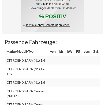
e
b
a
y
-Mitglied seit 08/2006
Bewertungen der letzten 12 Monate:
% POSITIV
»
Jetzt alle ebay-Bewertungen lesen
Passende Fahrzeuge:
Marke/Modell/Typ
von
bis
kW
PS
ccm
Zyl.
CITROEN XSARA (N1) 1.4 i
CITROEN XSARA (N1) 1.6
16V
CITROEN XSARA (N1) 1.6 i
CITROEN XSARA Coupe
(N0) 1.4 i
CITROEN XSARA Coupe