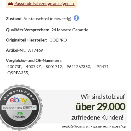
Passende Fahrzeuge
Zustand:
Austauschteil (neuwertig)
Qualitäts-Versprechen:
24 Monate Garantie
Originalteil-Hersteller:
COEPRO
Artikel-Nr.:
AT7469
Vergleichs- und OE-Nummern:
40073E,
4007KZ,
8001712,
9641267380,
JPR471,
QSRPA355,
Wir sind stolz auf
über 29.000
zufriedene Kunden!
im kfzteile-zentrum - aps.germany ebay shop