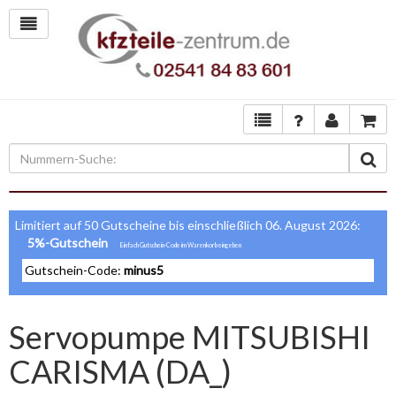
Limitiert auf 50 Gutscheine bis einschließlich 06. August 2026:
5%-Gutschein
Gutschein-Code:
minus5
Servopumpe MITSUBISHI
CARISMA (DA_)