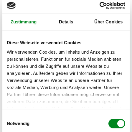
Limousine (DA_) 1.8 GDI
MITSUBISHI CARISMA
Limousine (DA_) 1.9 DI-D
Zustimmung
Details
Über Cookies
MITSUBISHI CARISMA
Limousine (DA_) 1.9 TD
Diese Webseite verwendet Cookies
MITSUBISHI CARISMA
Wir verwenden Cookies, um Inhalte und Anzeigen zu
Stufenheck (DA_) 2.0 16V
personalisieren, Funktionen für soziale Medien anbieten
GT EVO VI/VII
zu können und die Zugriffe auf unsere Website zu
analysieren. Außerdem geben wir Informationen zu Ihrer
Zur exakten Fahrzeug-Identifizierung können Sie auch unseren
Verwendung unserer Website an unsere Partner für
Support kontaktieren (
Chat
, Telefon oder E-Mail).
soziale Medien, Werbung und Analysen weiter. Unsere
Wir benötigen folgende Fahrzeugdaten:
Schlüsselnummer
zu 2
Partner führen diese Informationen möglicherweise mit
(2.1) und zu 3 (2.2) oder
Fahrgestellnummer
.
weiteren Daten zusammen, die Sie ihnen bereitgestellt
haben oder die sie im Rahmen Ihrer Nutzung der Dienste
Passendes Fahrzeug nicht dabei?
gesammelt haben.
Einwilligungsauswahl
Notwendig
Fahrzeug-Suche für AT-Servopumpen
»