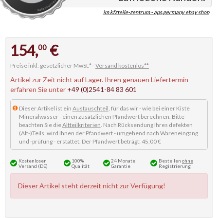
im kfzteile-zentrum - aps.germany ebay shop
154,
€
00
Preise inkl. gesetzlicher MwSt.* -
Versand kostenlos**
Artikel zur Zeit nicht auf Lager. Ihren genauen Liefertermin
erfahren Sie unter
+49 (0)2541-84 83 601
Dieser Artikel ist ein
Austauschteil
, für das wir - wie bei einer Kiste
Mineralwasser - einen zusätzlichen Pfandwert berechnen. Bitte
beachten Sie die
Altteilkriterien
. Nach Rücksendung Ihres defekten
(Alt-)Teils, wird Ihnen der Pfandwert - umgehend nach Wareneingang
und -prüfung - erstattet. Der Pfandwert beträgt: 45,00 €
Kostenloser
100%
24 Monate
Bestellen
ohne
Versand (DE)
Qualität
Garantie
Registrierung
Dieser Artikel steht derzeit nicht zur Verfügung!