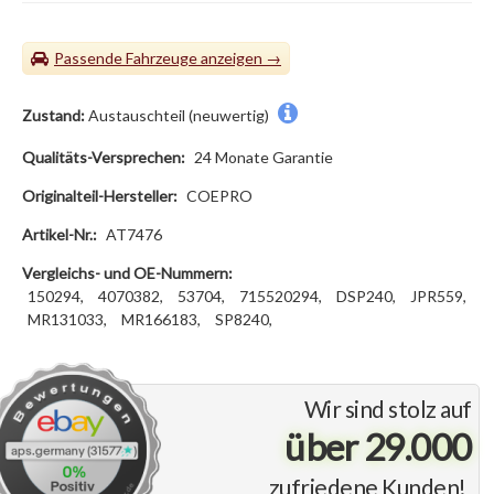
Passende Fahrzeuge
Zustand:
Austauschteil (neuwertig)
Qualitäts-Versprechen:
24 Monate Garantie
Originalteil-Hersteller:
COEPRO
Artikel-Nr.:
AT7476
Vergleichs- und OE-Nummern:
150294,
4070382,
53704,
715520294,
DSP240,
JPR559,
MR131033,
MR166183,
SP8240,
Wir sind stolz auf
über 29.000
zufriedene Kunden!