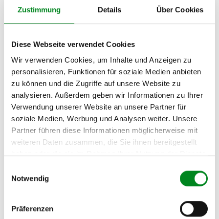
Hersteller
Zustimmung
Details
Über Cookies
Unternehmensname:
TMC Turbolader Manufaktur Coesfeld
Diese Webseite verwendet Cookies
Adresse:
Am Wasserturm 55, Coesfeld, NRW, 48653, DE
Wir verwenden Cookies, um Inhalte und Anzeigen zu
personalisieren, Funktionen für soziale Medien anbieten
E-Mail:
info@tmc-turbo.de
zu können und die Zugriffe auf unsere Website zu
analysieren. Außerdem geben wir Informationen zu Ihrer
Telefon:
Verwendung unserer Website an unsere Partner für
02541/8483601
soziale Medien, Werbung und Analysen weiter. Unsere
Partner führen diese Informationen möglicherweise mit
weiteren Daten zusammen, die Sie ihnen bereitgestellt
haben oder die sie im Rahmen Ihrer Nutzung der Dienste
Aufbereitungsprozess unserer
gesammelt haben.
Einwilligungsauswahl
Lenkgetriebe und Servopumpen
Notwendig
Präferenzen
Die Qualität und Lebensdauer eines überholten Lenkgetriebes ist