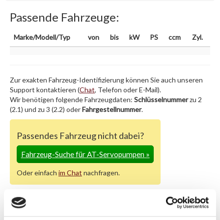
Passende Fahrzeuge:
Marke/Modell/Typ
von
bis
kW
PS
ccm
Zyl.
Zur exakten Fahrzeug-Identifizierung können Sie auch unseren
Support kontaktieren (
Chat
, Telefon oder E-Mail).
Wir benötigen folgende Fahrzeugdaten:
Schlüsselnummer
zu 2
(2.1) und zu 3 (2.2) oder
Fahrgestellnummer
.
Passendes Fahrzeug nicht dabei?
Fahrzeug-Suche für AT-Servopumpen
»
Oder einfach
im Chat
nachfragen.
Hersteller/EU Verantwortliche
Person