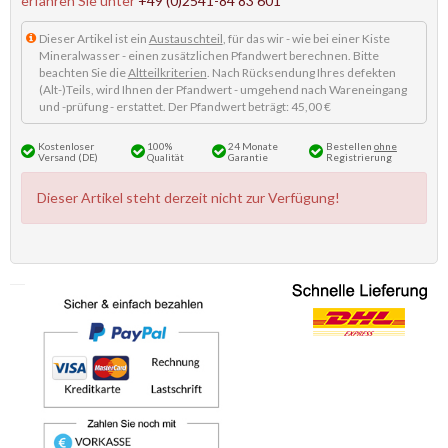
erfahren Sie unter
+49 (0)2541-84 83 601
Dieser Artikel ist ein
Austauschteil
, für das wir - wie bei einer Kiste
Mineralwasser - einen zusätzlichen Pfandwert berechnen. Bitte
beachten Sie die
Altteilkriterien
. Nach Rücksendung Ihres defekten
(Alt-)Teils, wird Ihnen der Pfandwert - umgehend nach Wareneingang
und -prüfung - erstattet. Der Pfandwert beträgt: 45,00 €
Kostenloser
100%
24 Monate
Bestellen
ohne
Versand (DE)
Qualität
Garantie
Registrierung
Dieser Artikel steht derzeit nicht zur Verfügung!