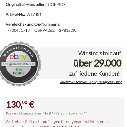
Originalteil-Hersteller:
COEPRO
Artikel-Nr.:
AT7481
Vergleichs- und OE-Nummern:
7700431713,
QSRPA265,
SP81229,
Wir sind stolz auf
über 29.000
zufriedene Kunden!
im kfzteile-zentrum - aps.germany ebay shop
130,
€
00
Preise inkl. gesetzlicher MwSt.* -
Versand kostenlos**
Artikel zur Zeit nicht auf Lager. Ihren genauen Liefertermin