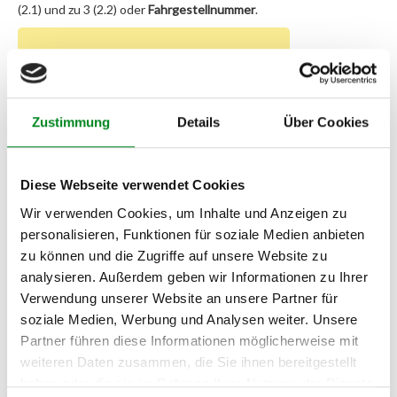
(2.1) und zu 3 (2.2) oder
Fahrgestellnummer
.
Passendes Fahrzeug nicht dabei?
Fahrzeug-Suche für AT-Servopumpen
»
Zustimmung
Details
Über Cookies
Oder einfach
im Chat
nachfragen.
Hersteller/EU Verantwortliche
Diese Webseite verwendet Cookies
Person
Wir verwenden Cookies, um Inhalte und Anzeigen zu
Hersteller
personalisieren, Funktionen für soziale Medien anbieten
Unternehmensname:
zu können und die Zugriffe auf unsere Website zu
TMC Turbolader Manufaktur Coesfeld
analysieren. Außerdem geben wir Informationen zu Ihrer
Adresse:
Verwendung unserer Website an unsere Partner für
Am Wasserturm 55, Coesfeld, NRW, 48653, DE
soziale Medien, Werbung und Analysen weiter. Unsere
Partner führen diese Informationen möglicherweise mit
E-Mail:
info@tmc-turbo.de
weiteren Daten zusammen, die Sie ihnen bereitgestellt
haben oder die sie im Rahmen Ihrer Nutzung der Dienste
Telefon: