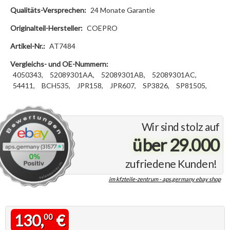
Qualitäts-Versprechen:
24 Monate Garantie
Originalteil-Hersteller:
COEPRO
Artikel-Nr.:
AT7484
Vergleichs- und OE-Nummern:
4050343,
52089301AA,
52089301AB,
52089301AC,
54411,
BCH535,
JPR158,
JPR607,
SP3826,
SP81505,
Wir sind stolz auf
über 29.000
zufriedene Kunden!
im kfzteile-zentrum - aps.germany ebay shop
130,
€
00