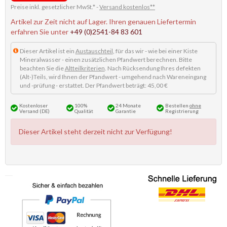
Preise inkl. gesetzlicher MwSt.* -
Versand kostenlos**
Artikel zur Zeit nicht auf Lager. Ihren genauen Liefertermin
erfahren Sie unter
+49 (0)2541-84 83 601
Dieser Artikel ist ein
Austauschteil
, für das wir - wie bei einer Kiste
Mineralwasser - einen zusätzlichen Pfandwert berechnen. Bitte
beachten Sie die
Altteilkriterien
. Nach Rücksendung Ihres defekten
(Alt-)Teils, wird Ihnen der Pfandwert - umgehend nach Wareneingang
und -prüfung - erstattet. Der Pfandwert beträgt: 45,00 €
Kostenloser
100%
24 Monate
Bestellen
ohne
Versand (DE)
Qualität
Garantie
Registrierung
Dieser Artikel steht derzeit nicht zur Verfügung!