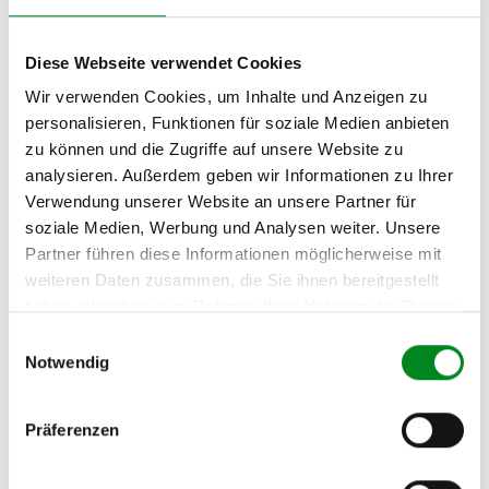
(7HB, 7HJ) 3.2 4motion
VOLKSWAGEN
Diese Webseite verwendet Cookies
TRANSPORTER T5
Kasten (7HA, 7HH) 3.2
Wir verwenden Cookies, um Inhalte und Anzeigen zu
4motion
personalisieren, Funktionen für soziale Medien anbieten
zu können und die Zugriffe auf unsere Website zu
VOLKSWAGEN
analysieren. Außerdem geben wir Informationen zu Ihrer
MULTIVAN T5 (7HM, 7HN,
7HF, 7EF, 7EM, 7EN) 3.2 V6
Verwendung unserer Website an unsere Partner für
soziale Medien, Werbung und Analysen weiter. Unsere
VOLKSWAGEN
Partner führen diese Informationen möglicherweise mit
TRANSPORTER T5 Bus
weiteren Daten zusammen, die Sie ihnen bereitgestellt
(7HB, 7HJ, 7EB, 7EJ, 7EF)
haben oder die sie im Rahmen Ihrer Nutzung der Dienste
3.2 V6
gesammelt haben.
Einwilligungsauswahl
VOLKSWAGEN
Notwendig
TRANSPORTER T5
Kasten (7HA, 7HH, 7EA ,
7EH) 3.2 V6
Präferenzen
VOLKSWAGEN
TRANSPORTER T5