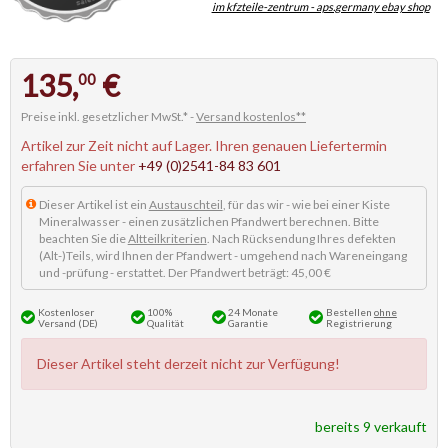
im kfzteile-zentrum - aps.germany ebay shop
135,
€
00
Preise inkl. gesetzlicher MwSt.* -
Versand kostenlos**
Artikel zur Zeit nicht auf Lager. Ihren genauen Liefertermin
erfahren Sie unter
+49 (0)2541-84 83 601
Dieser Artikel ist ein
Austauschteil
, für das wir - wie bei einer Kiste
Mineralwasser - einen zusätzlichen Pfandwert berechnen. Bitte
beachten Sie die
Altteilkriterien
. Nach Rücksendung Ihres defekten
(Alt-)Teils, wird Ihnen der Pfandwert - umgehend nach Wareneingang
und -prüfung - erstattet. Der Pfandwert beträgt: 45,00 €
Kostenloser
100%
24 Monate
Bestellen
ohne
Versand (DE)
Qualität
Garantie
Registrierung
Dieser Artikel steht derzeit nicht zur Verfügung!
bereits 9 verkauft