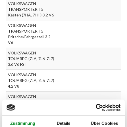
VOLKSWAGEN
TRANSPORTER T5
Kasten (7HA, 7HH) 3.2 V6
VOLKSWAGEN
TRANSPORTER T5
Pritsche/Fahrgestell 3.2
V6
VOLKSWAGEN
TOUAREG (7LA, 7L6, 7L7)
3.6 V6 FSI
VOLKSWAGEN
TOUAREG (7LA, 7L6, 7L7)
4.2 V8
VOLKSWAGEN
TOUAREG (7LA, 7L6, 7L7)
6.0 W12
VOLKSWAGEN
Zustimmung
Details
Über Cookies
TRANSPORTER T5 Bus