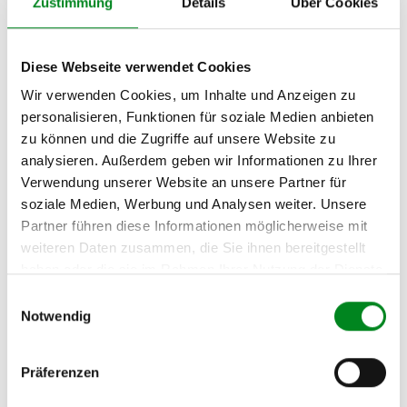
Zustimmung
Details
Über Cookies
MERCEDES-BENZ E-
KLASSE (W211) E 500 4-
matic (211.083)
Diese Webseite verwendet Cookies
MERCEDES-BENZ E-
KLASSE (W211) E 55 AMG
Wir verwenden Cookies, um Inhalte und Anzeigen zu
Kompressor (211.076)
personalisieren, Funktionen für soziale Medien anbieten
zu können und die Zugriffe auf unsere Website zu
MERCEDES-BENZ E-
analysieren. Außerdem geben wir Informationen zu Ihrer
KLASSE Kombi (S211) E
240 T 4-matic (211.280)
Verwendung unserer Website an unsere Partner für
soziale Medien, Werbung und Analysen weiter. Unsere
MERCEDES-BENZ E-
Partner führen diese Informationen möglicherweise mit
KLASSE Kombi (S211) E
weiteren Daten zusammen, die Sie ihnen bereitgestellt
320 T 4-matic (211.282)
haben oder die sie im Rahmen Ihrer Nutzung der Dienste
MERCEDES-BENZ E-
gesammelt haben.
Einwilligungsauswahl
KLASSE Kombi (S211) E
Notwendig
500 T 4-matic (211.283)
MERCEDES-BENZ E-
Präferenzen
KLASSE Kombi (S211) E 55
T AMG Kompressor