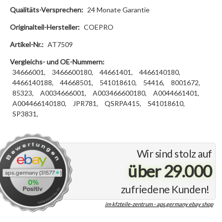
Qualitäts-Versprechen:
24 Monate Garantie
Originalteil-Hersteller:
COEPRO
Artikel-Nr.:
AT7509
Vergleichs- und OE-Nummern:
34666001,
3466600180,
44661401,
4466140180,
4466140188,
44668501,
541018610,
54416,
8001672,
85323,
A0034666001,
A003466600180,
A0044661401,
A004466140180,
JPR781,
QSRPA415,
S41018610,
SP3831,
Wir sind stolz auf
über 29.000
zufriedene Kunden!
im kfzteile-zentrum - aps.germany ebay shop