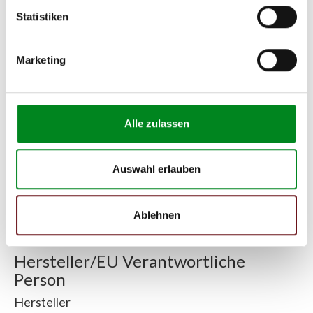
(211.276)
Statistiken
MERCEDES-BENZ SLK
(R171) 55 AMG (171.473)
Marketing
Zur exakten Fahrzeug-Identifizierung können Sie auch unseren
Support kontaktieren (
Chat
, Telefon oder E-Mail).
Wir benötigen folgende Fahrzeugdaten:
Schlüsselnummer
zu 2
Alle zulassen
(2.1) und zu 3 (2.2) oder
Fahrgestellnummer
.
Passendes Fahrzeug nicht dabei?
Auswahl erlauben
Fahrzeug-Suche für AT-Servopumpen
»
Ablehnen
Oder einfach
im Chat
nachfragen.
Hersteller/EU Verantwortliche
Person
Hersteller