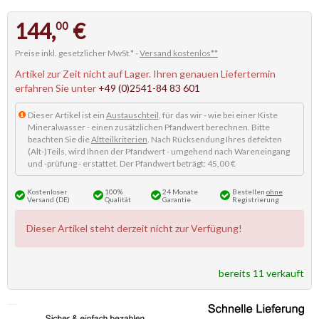
144,
€
00
Preise inkl. gesetzlicher MwSt.* -
Versand kostenlos**
Artikel zur Zeit nicht auf Lager. Ihren genauen Liefertermin
erfahren Sie unter
+49 (0)2541-84 83 601
Dieser Artikel ist ein
Austauschteil
, für das wir - wie bei einer Kiste
Mineralwasser - einen zusätzlichen Pfandwert berechnen. Bitte
beachten Sie die
Altteilkriterien
. Nach Rücksendung Ihres defekten
(Alt-)Teils, wird Ihnen der Pfandwert - umgehend nach Wareneingang
und -prüfung - erstattet. Der Pfandwert beträgt: 45,00 €
Kostenloser
100%
24 Monate
Bestellen
ohne
Versand (DE)
Qualität
Garantie
Registrierung
Dieser Artikel steht derzeit nicht zur Verfügung!
bereits 11 verkauft