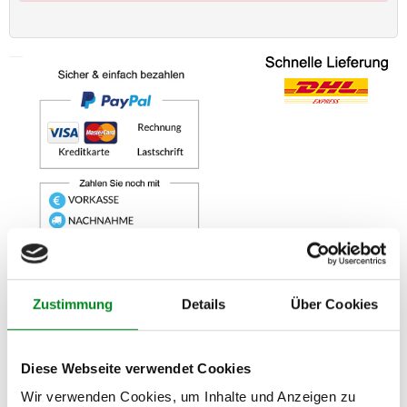
Zahlungs- und Lieferarten können außerhalb von Deutschland abweichen.
Beschreibung
Bewertungen
0
Zustimmung
Details
Über Cookies
VK-Information:
Kreis Mercedes Riemenscheiben - Adapter
Anschlüsse:
Diese Webseite verwendet Cookies
Auslass : M16 * 1,5 / M12 * 1,5 / Einlass : Behälter/
Wir verwenden Cookies, um Inhalte und Anzeigen zu
Schlauchanschluß Ø 10mm