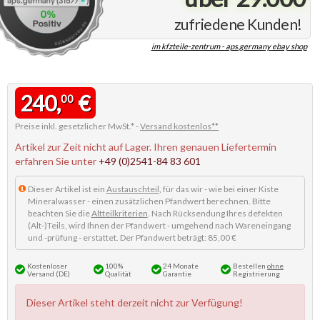
zufriedene Kunden!
im kfzteile-zentrum - aps.germany ebay shop
240,
€
00
Preise inkl. gesetzlicher MwSt.* -
Versand kostenlos**
Artikel zur Zeit nicht auf Lager. Ihren genauen Liefertermin
erfahren Sie unter
+49 (0)2541-84 83 601
Dieser Artikel ist ein
Austauschteil
, für das wir - wie bei einer Kiste
Mineralwasser - einen zusätzlichen Pfandwert berechnen. Bitte
beachten Sie die
Altteilkriterien
. Nach Rücksendung Ihres defekten
(Alt-)Teils, wird Ihnen der Pfandwert - umgehend nach Wareneingang
und -prüfung - erstattet. Der Pfandwert beträgt: 85,00 €
Kostenloser
100%
24 Monate
Bestellen
ohne
Versand (DE)
Qualität
Garantie
Registrierung
Dieser Artikel steht derzeit nicht zur Verfügung!