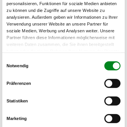
personalisieren, Funktionen für soziale Medien anbieten
Lieferumfang:
ohne Riemenscheibe / mit Behälter
zu können und die Zugriffe auf unsere Website zu
analysieren. Außerdem geben wir Informationen zu Ihrer
Verwendung unserer Website an unsere Partner für
kfzteile-zentrum (
)
soziale Medien, Werbung und Analysen weiter. Unsere
e
b
a
y
-Mitglied seit 08/2006
Partner führen diese Informationen möglicherweise mit
Bewertungen der letzten 12 Monate:
weiteren Daten zusammen, die Sie ihnen bereitgestellt
% POSITIV
haben oder die sie im Rahmen Ihrer Nutzung der Dienste
gesammelt haben.
»
Jetzt alle ebay-Bewertungen lesen
Einwilligungsauswahl
Notwendig
Passende Fahrzeuge:
Präferenzen
Marke/Modell/Typ
von
bis
kW
PS
ccm
Zyl.
Statistiken
MERCEDES-BENZ E-
CLASS (W210) E 50 AMG
(210.072)
Marketing
MERCEDES-BENZ S-