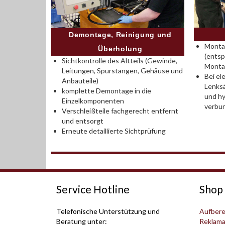
Demontage, Reinigung und
Montag
Überholung
(entsp
Sichtkontrolle des Altteils (Gewinde,
Monta
Leitungen, Spurstangen, Gehäuse und
Bei el
Anbauteile)
Lenksä
komplette Demontage in die
und hy
Einzelkomponenten
verbu
Verschleißteile fachgerecht entfernt
und entsorgt
Erneute detaillierte Sichtprüfung
Service Hotline
Shop 
Telefonische Unterstützung und
Aufbere
Beratung unter:
Reklama