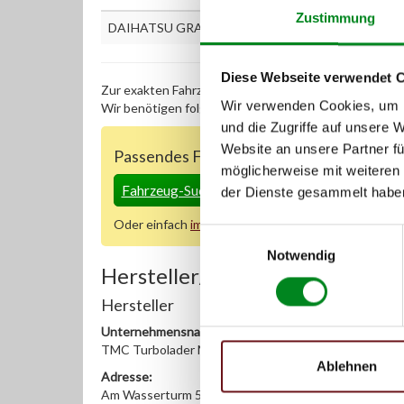
Zustimmung
DAIHATSU GRAN MOVE (G3) 1.5 16V (G303)
Diese Webseite verwendet 
Zur exakten Fahrzeug-Identifizierung können Sie auc
Wir verwenden Cookies, um I
Wir benötigen folgende Fahrzeugdaten:
Schlüsselnu
und die Zugriffe auf unsere 
Website an unsere Partner fü
Passendes Fahrzeug nicht dabei?
möglicherweise mit weiteren
Fahrzeug-Suche für AT-Servopumpen
»
der Dienste gesammelt habe
Oder einfach
im Chat
nachfragen.
Einwilligungsauswahl
Notwendig
Hersteller/EU Verantwortliche
Hersteller
Unternehmensname:
TMC Turbolader Manufaktur Coesfeld
Ablehnen
Adresse:
Am Wasserturm 55, Coesfeld, NRW, 48653, DE