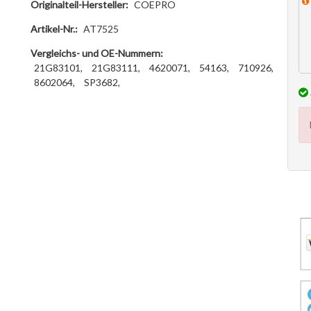
Originalteil-Hersteller:
COEPRO
Artikel-Nr.:
AT7525
Vergleichs- und OE-Nummern:
21G83101,
21G83111,
4620071,
54163,
710926,
8602064,
SP3682,