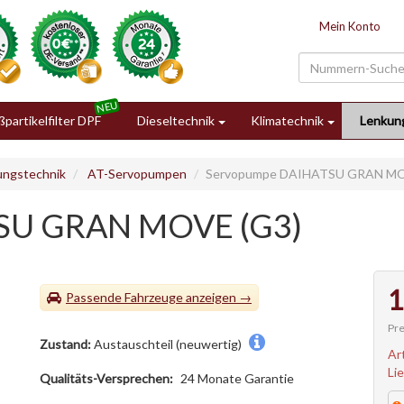
Mein Konto
partikelfilter DPF
Dieseltechnik
Klimatechnik
Lenkun
ungstechnik
AT-Servopumpen
Servopumpe DAIHATSU GRAN MO
SU GRAN MOVE (G3)
1
Passende Fahrzeuge
Pre
Zustand:
Austauschteil (neuwertig)
Ar
Li
Qualitäts-Versprechen:
24 Monate Garantie