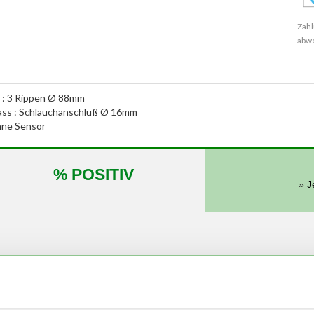
Zahl
abw
 : 3 Rippen Ø 88mm
nlass : Schlauchanschluß Ø 16mm
hne Sensor
% POSITIV
»
J
von
bis