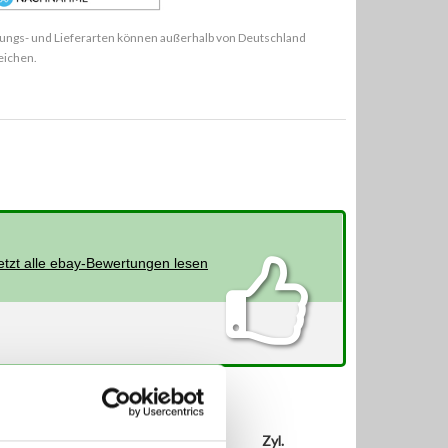
ungs- und Lieferarten können außerhalb von Deutschland
eichen.
etzt alle ebay-Bewertungen lesen
kW
PS
ccm
Zyl.