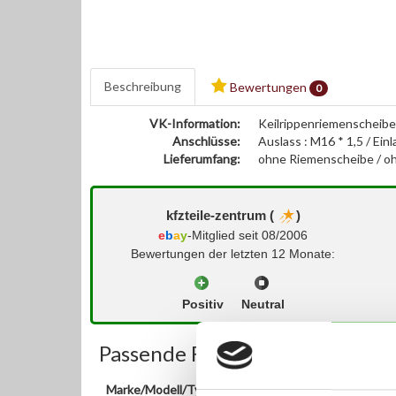
Beschreibung
Bewertungen
0
VK-Information:
Keilrippenriemenscheibe
Anschlüsse:
Auslass : M16 * 1,5 / Ei
Lieferumfang:
ohne Riemenscheibe / o
kfzteile-zentrum (
)
e
b
a
y
-Mitglied seit 08/2006
Bewertungen der letzten 12 Monate:
Positiv
Neutral
Passende Fahrzeuge:
Marke/Modell/Typ