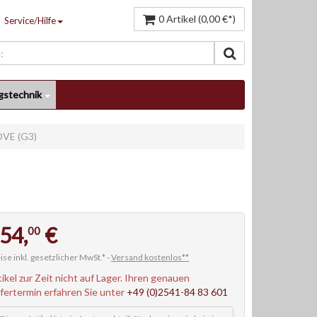
0 Artikel (0,00 €*)
Service/Hilfe
gstechnik
VE (G3)
54,
€
00
ise inkl. gesetzlicher MwSt.* -
Versand kostenlos**
tikel zur Zeit nicht auf Lager. Ihren genauen
efertermin erfahren Sie unter
+49 (0)2541-84 83 601