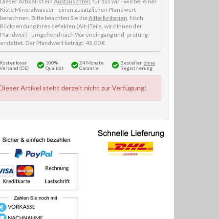
Dieser Artikel ist ein
Austauschteil
, für das wir - wie bei einer
Kiste Mineralwasser - einen zusätzlichen Pfandwert
berechnen. Bitte beachten Sie die
Altteilkriterien
. Nach
Rücksendung Ihres defekten (Alt-)Teils, wird Ihnen der
Pfandwert - umgehend nach Wareneingang und -prüfung -
erstattet. Der Pfandwert beträgt: 45,00 €
Kostenloser
100%
24 Monate
Bestellen
ohne
Versand (DE)
Qualität
Garantie
Registrierung
Dieser Artikel steht derzeit nicht zur Verfügung!