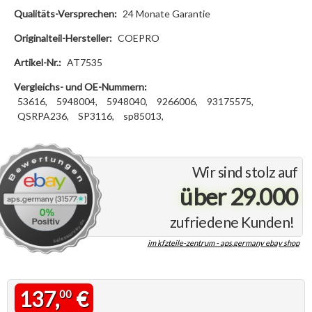
Qualitäts-Versprechen:
24 Monate Garantie
Originalteil-Hersteller:
COEPRO
Artikel-Nr.:
AT7535
Vergleichs- und OE-Nummern:
53616,
5948004,
5948040,
9266006,
93175575,
QSRPA236,
SP3116,
sp85013,
Wir sind stolz auf
über 29.000
zufriedene Kunden!
im kfzteile-zentrum - aps.germany ebay shop
137,
€
00