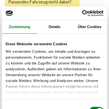
Passendes Fahrzeug nicht dabei?
Fahrzeug-Suche für AT-Servopumpen
»
Oder einfach
im Chat
nachfragen.
Zustimmung
Details
Über Cookies
Hersteller/EU Verantwortliche
Person
Diese Webseite verwendet Cookies
Hersteller
Wir verwenden Cookies, um Inhalte und Anzeigen zu
Unternehmensname:
personalisieren, Funktionen für soziale Medien anbieten
TMC Turbolader Manufaktur Coesfeld
zu können und die Zugriffe auf unsere Website zu
Adresse:
analysieren. Außerdem geben wir Informationen zu Ihrer
Am Wasserturm 55, Coesfeld, NRW, 48653, DE
Verwendung unserer Website an unsere Partner für
E-Mail:
soziale Medien, Werbung und Analysen weiter. Unsere
info@tmc-turbo.de
Partner führen diese Informationen möglicherweise mit
Telefon:
weiteren Daten zusammen, die Sie ihnen bereitgestellt
02541/8483601
haben oder die sie im Rahmen Ihrer Nutzung der Dienste
gesammelt haben.
Einwilligungsauswahl