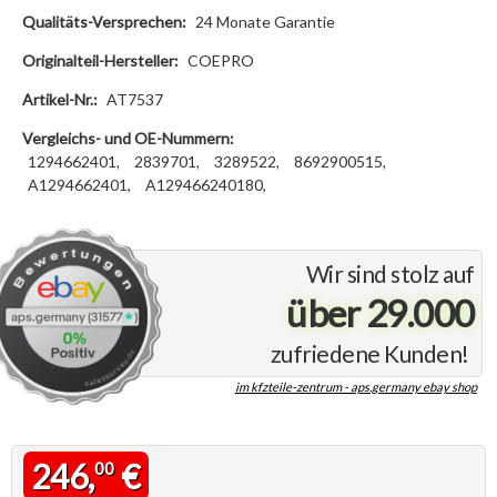
Qualitäts-Versprechen:
24 Monate Garantie
Originalteil-Hersteller:
COEPRO
Artikel-Nr.:
AT7537
Vergleichs- und OE-Nummern:
1294662401,
2839701,
3289522,
8692900515,
A1294662401,
A129466240180,
Wir sind stolz auf
über 29.000
zufriedene Kunden!
im kfzteile-zentrum - aps.germany ebay shop
246,
€
00