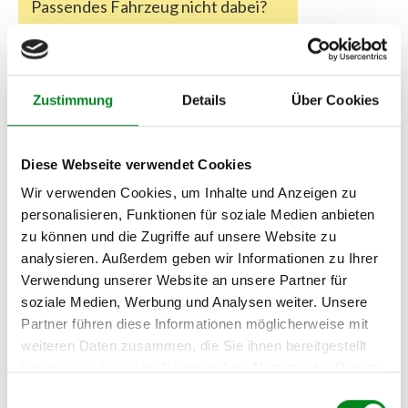
Passendes Fahrzeug nicht dabei?
Fahrzeug-Suche für AT-Servopumpen
»
Oder einfach
im Chat
nachfragen.
Zustimmung
Details
Über Cookies
Hersteller/EU Verantwortliche
Person
Diese Webseite verwendet Cookies
Hersteller
Wir verwenden Cookies, um Inhalte und Anzeigen zu
Unternehmensname:
personalisieren, Funktionen für soziale Medien anbieten
TMC Turbolader Manufaktur Coesfeld
zu können und die Zugriffe auf unsere Website zu
Adresse:
analysieren. Außerdem geben wir Informationen zu Ihrer
Am Wasserturm 55, Coesfeld, NRW, 48653, DE
Verwendung unserer Website an unsere Partner für
E-Mail:
soziale Medien, Werbung und Analysen weiter. Unsere
info@tmc-turbo.de
Partner führen diese Informationen möglicherweise mit
Telefon:
weiteren Daten zusammen, die Sie ihnen bereitgestellt
02541/8483601
haben oder die sie im Rahmen Ihrer Nutzung der Dienste
gesammelt haben.
Einwilligungsauswahl