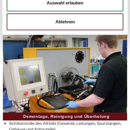
Auswahl erlauben
weniger als
50%
des Preises eines Originallenkgetriebes. Auf diese
Weise können Reparatur- und
Instandhaltungskosten reduziert werden.
Ablehnen
Demontage, Reinigung und Überholung
Sichtkontrolle des Altteils (Gewinde, Leitungen, Spurstangen,
Gehäuse und Anbauteile)