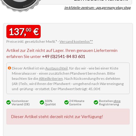
im kfzteile-zentrum - aps.germany ebay shop
137,
€
00
Preise inkl. gesetzlicher MwSt.* -
Versand kostenlos**
Artikel zur Zeit nicht auf Lager. Ihren genauen Liefertermin
erfahren Sie unter
+49 (0)2541-84 83 601
Dieser Artikel ist ein
Austauschteil
, für das wir - wie bei einer Kiste
Mineralwasser - einen zusätzlichen Pfandwert berechnen. Bitte
beachten Sie die
Altteilkriterien
. Nach Rücksendung Ihres defekten
(Alt-)Teils, wird Ihnen der Pfandwert - umgehend nach Wareneingang
und -prüfung - erstattet. Der Pfandwert beträgt: 45,00 €
Kostenloser
100%
24 Monate
Bestellen
ohne
Versand (DE)
Qualität
Garantie
Registrierung
Dieser Artikel steht derzeit nicht zur Verfügung!