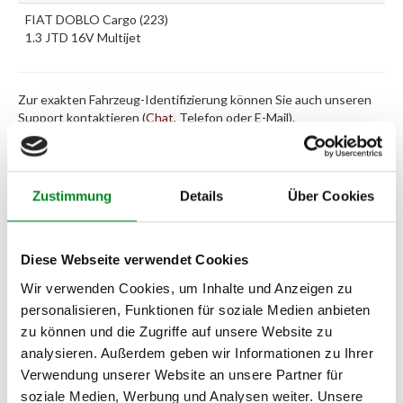
FIAT DOBLO Cargo (223)
1.3 JTD 16V Multijet
Zur exakten Fahrzeug-Identifizierung können Sie auch unseren
Support kontaktieren (
Chat
, Telefon oder E-Mail).
Wir benötigen folgende Fahrzeugdaten:
Schlüsselnummer
zu 2
(2.1) und zu 3 (2.2) oder
Fahrgestellnummer
.
Zustimmung
Details
Über Cookies
Passendes Fahrzeug nicht dabei?
Fahrzeug-Suche für AT-Servopumpen
»
Diese Webseite verwendet Cookies
Oder einfach
im Chat
nachfragen.
Wir verwenden Cookies, um Inhalte und Anzeigen zu
personalisieren, Funktionen für soziale Medien anbieten
Hersteller/EU Verantwortliche
zu können und die Zugriffe auf unsere Website zu
Person
analysieren. Außerdem geben wir Informationen zu Ihrer
Hersteller
Verwendung unserer Website an unsere Partner für
soziale Medien, Werbung und Analysen weiter. Unsere
Unternehmensname: