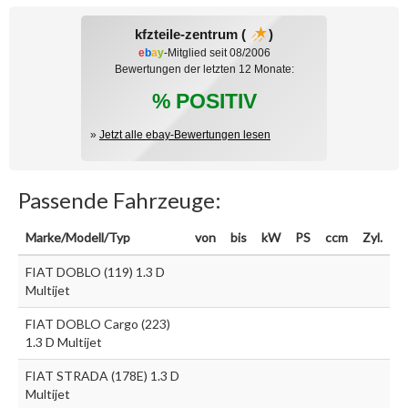
kfzteile-zentrum (
)
e
b
a
y
-Mitglied seit 08/2006
Bewertungen der letzten 12 Monate:
% POSITIV
»
Jetzt alle ebay-Bewertungen lesen
Passende Fahrzeuge:
Marke/Modell/Typ
von
bis
kW
PS
ccm
Zyl.
FIAT DOBLO (119) 1.3 D
Multijet
FIAT DOBLO Cargo (223)
1.3 D Multijet
FIAT STRADA (178E) 1.3 D
Multijet