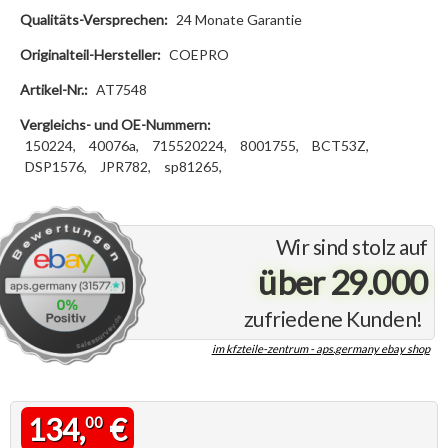
Qualitäts-Versprechen:
24 Monate Garantie
Originalteil-Hersteller:
COEPRO
Artikel-Nr.:
AT7548
Vergleichs- und OE-Nummern:
150224,
40076a,
715520224,
8001755,
BCT53Z,
DSP1576,
JPR782,
sp81265,
Wir sind stolz auf
über 29.000
zufriedene Kunden!
im kfzteile-zentrum - aps.germany ebay shop
134,
€
00