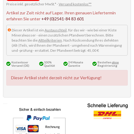
Preise inkl. gesetzlicher MwSt.* -
Versand kostenlos**
Artikel zur Zeit nicht auf Lager. Ihren genauen Liefertermin
erfahren Sie unter
+49 (0)2541-84 83 601
Dieser Artikel ist ein
Austauschteil
, für das wir - wie bei einer Kiste
Mineralwasser - einen zusätzlichen Pfandwert berechnen. Bitte
beachten Sie die
Altteilkriterien
. Nach Rücksendung Ihres defekten
(Alt-)Teils, wird Ihnen der Pfandwert - umgehend nach Wareneingang
und -prüfung - erstattet. Der Pfandwert beträgt: 45,00 €
Kostenloser
100%
24 Monate
Bestellen
ohne
Versand (DE)
Qualität
Garantie
Registrierung
Dieser Artikel steht derzeit nicht zur Verfügung!