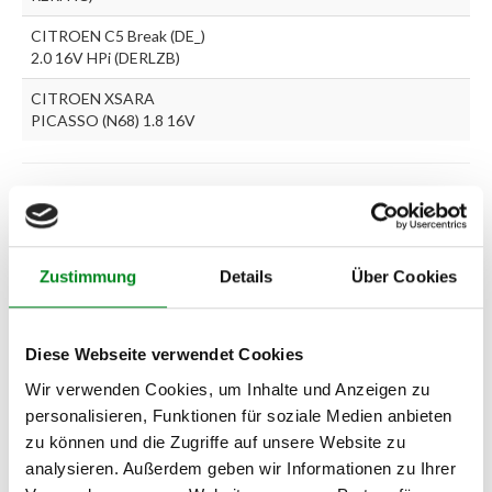
CITROEN C5 Break (DE_)
2.0 16V HPi (DERLZB)
CITROEN XSARA
PICASSO (N68) 1.8 16V
Zur exakten Fahrzeug-Identifizierung können Sie auch unseren
Support kontaktieren (
Chat
, Telefon oder E-Mail).
Wir benötigen folgende Fahrzeugdaten:
Schlüsselnummer
zu 2
(2.1) und zu 3 (2.2) oder
Fahrgestellnummer
.
Zustimmung
Details
Über Cookies
Passendes Fahrzeug nicht dabei?
Diese Webseite verwendet Cookies
Fahrzeug-Suche für AT-Servopumpen
»
Wir verwenden Cookies, um Inhalte und Anzeigen zu
Oder einfach
im Chat
nachfragen.
personalisieren, Funktionen für soziale Medien anbieten
zu können und die Zugriffe auf unsere Website zu
Hersteller/EU Verantwortliche
analysieren. Außerdem geben wir Informationen zu Ihrer