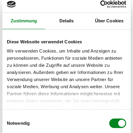
Oder einfach
im Chat
nachfragen.
Hersteller/EU Verantwortliche
Zustimmung
Details
Über Cookies
Person
Hersteller
Diese Webseite verwendet Cookies
Unternehmensname:
TMC Turbolader Manufaktur Coesfeld
Wir verwenden Cookies, um Inhalte und Anzeigen zu
personalisieren, Funktionen für soziale Medien anbieten
Adresse:
Am Wasserturm 55, Coesfeld, NRW, 48653, DE
zu können und die Zugriffe auf unsere Website zu
analysieren. Außerdem geben wir Informationen zu Ihrer
E-Mail:
info@tmc-turbo.de
Verwendung unserer Website an unsere Partner für
soziale Medien, Werbung und Analysen weiter. Unsere
Telefon:
Partner führen diese Informationen möglicherweise mit
02541/8483601
weiteren Daten zusammen, die Sie ihnen bereitgestellt
haben oder die sie im Rahmen Ihrer Nutzung der Dienste
gesammelt haben.
Einwilligungsauswahl
Notwendig
Aufbereitungsprozess unserer