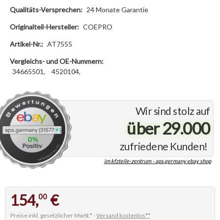
Qualitäts-Versprechen:
24 Monate Garantie
Originalteil-Hersteller:
COEPRO
Artikel-Nr.:
AT7555
Vergleichs- und OE-Nummern:
34665501,
4520104,
Wir sind stolz auf
über 29.000
zufriedene Kunden!
im kfzteile-zentrum - aps.germany ebay shop
154,
€
00
Preise inkl. gesetzlicher MwSt.* -
Versand kostenlos**