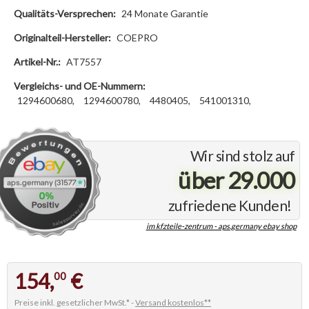
Qualitäts-Versprechen:
24 Monate Garantie
Originalteil-Hersteller:
COEPRO
Artikel-Nr.:
AT7557
Vergleichs- und OE-Nummern:
1294600680,
1294600780,
4480405,
541001310,
Wir sind stolz auf
über 29.000
zufriedene Kunden!
im kfzteile-zentrum - aps.germany ebay shop
154,
€
00
Preise inkl. gesetzlicher MwSt.* -
Versand kostenlos**