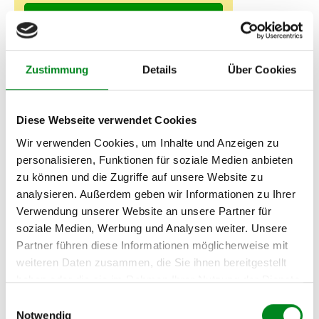
Fahrzeug-Suche für AT-Servopumpen
»
Oder einfach
im Chat
nachfragen.
Zustimmung
Details
Über Cookies
Hersteller/EU Verantwortliche
Person
Diese Webseite verwendet Cookies
Hersteller
Wir verwenden Cookies, um Inhalte und Anzeigen zu
Unternehmensname:
personalisieren, Funktionen für soziale Medien anbieten
TMC Turbolader Manufaktur Coesfeld
zu können und die Zugriffe auf unsere Website zu
Adresse:
analysieren. Außerdem geben wir Informationen zu Ihrer
Am Wasserturm 55, Coesfeld, NRW, 48653, DE
Verwendung unserer Website an unsere Partner für
E-Mail:
soziale Medien, Werbung und Analysen weiter. Unsere
info@tmc-turbo.de
Partner führen diese Informationen möglicherweise mit
Telefon:
weiteren Daten zusammen, die Sie ihnen bereitgestellt
02541/8483601
haben oder die sie im Rahmen Ihrer Nutzung der Dienste
gesammelt haben.
Einwilligungsauswahl
Notwendig