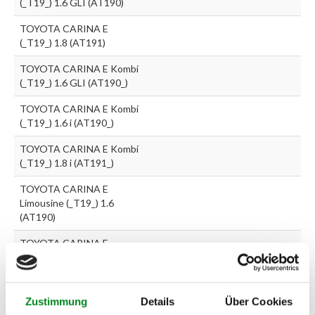
(_T19_) 1.6 GLI (AT190)
TOYOTA CARINA E
(_T19_) 1.8 (AT191)
TOYOTA CARINA E Kombi
(_T19_) 1.6 GLI (AT190_)
TOYOTA CARINA E Kombi
(_T19_) 1.6 i (AT190_)
TOYOTA CARINA E Kombi
(_T19_) 1.8 i (AT191_)
TOYOTA CARINA E
Limousine (_T19_) 1.6
(AT190)
TOYOTA CARINA E
Limousine (_T19_) 1.6 16V
(AT190_)
TOYOTA CARINA E
Zustimmung
Details
Über Cookies
Limousine (_T19_) 1.8 i 16V