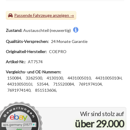
Passende Fahrzeuge
Zustand:
Austauschteil (neuwertig)
Qualitäts-Versprechen:
24 Monate Garantie
Originalteil-Hersteller:
COEPRO
Artikel-Nr.:
AT7574
Vergleichs- und OE-Nummern:
150084,
3262500,
4130100,
4431005010,
4431005010H,
4431005010J,
53544,
715520084,
7691974104,
7691974140,
851513606,
Wir sind stolz auf
über 29.000