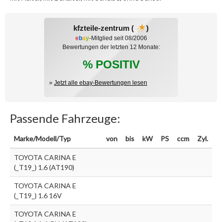
kfzteile-zentrum (
)
e
b
a
y
-Mitglied seit 08/2006
Bewertungen der letzten 12 Monate:
% POSITIV
»
Jetzt alle ebay-Bewertungen lesen
Passende Fahrzeuge:
Marke/Modell/Typ
von
bis
kW
PS
ccm
Zyl.
TOYOTA CARINA E
(_T19_) 1.6 (AT190)
TOYOTA CARINA E
(_T19_) 1.6 16V
TOYOTA CARINA E