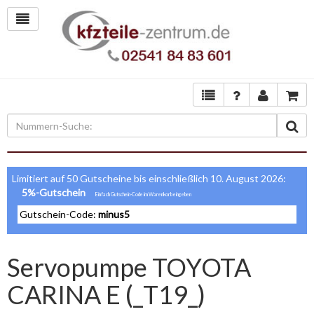
Limitiert auf 50 Gutscheine bis einschließlich 10. August 2026:
5%-Gutschein
Gutschein-Code:
minus5
Servopumpe TOYOTA
CARINA E (_T19_)