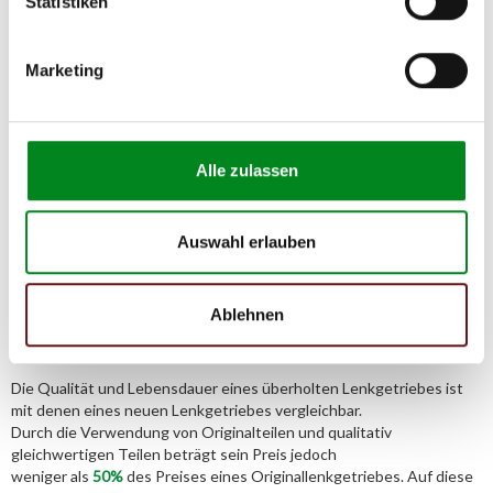
Statistiken
Adresse:
Am Wasserturm 55, Coesfeld, NRW, 48653, DE
Marketing
E-Mail:
info@tmc-turbo.de
Telefon:
02541/8483601
Alle zulassen
Auswahl erlauben
Aufbereitungsprozess unserer
Lenkgetriebe und Servopumpen
Ablehnen
Die Qualität und Lebensdauer eines überholten Lenkgetriebes ist
mit denen eines neuen Lenkgetriebes vergleichbar.
Durch die Verwendung von Originalteilen und qualitativ
gleichwertigen Teilen beträgt sein Preis jedoch
weniger als
50%
des Preises eines Originallenkgetriebes. Auf diese