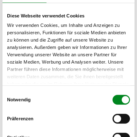
(AT191)
Diese Webseite verwendet Cookies
Wir verwenden Cookies, um Inhalte und Anzeigen zu
Zur exakten Fahrzeug-Identifizierung können Sie auch unseren
Support kontaktieren (
Chat
, Telefon oder E-Mail).
personalisieren, Funktionen für soziale Medien anbieten
Wir benötigen folgende Fahrzeugdaten:
Schlüsselnummer
zu 2
zu können und die Zugriffe auf unsere Website zu
(2.1) und zu 3 (2.2) oder
Fahrgestellnummer
.
analysieren. Außerdem geben wir Informationen zu Ihrer
Verwendung unserer Website an unsere Partner für
Passendes Fahrzeug nicht dabei?
soziale Medien, Werbung und Analysen weiter. Unsere
Partner führen diese Informationen möglicherweise mit
Fahrzeug-Suche für AT-Servopumpen
»
weiteren Daten zusammen, die Sie ihnen bereitgestellt
Oder einfach
im Chat
nachfragen.
haben oder die sie im Rahmen Ihrer Nutzung der Dienste
gesammelt haben.
Einwilligungsauswahl
Hersteller/EU Verantwortliche
Notwendig
Person
Hersteller
Präferenzen
Unternehmensname:
TMC Turbolader Manufaktur Coesfeld