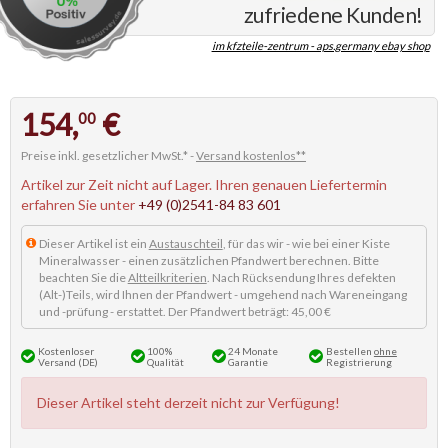
zufriedene Kunden!
im kfzteile-zentrum - aps.germany ebay shop
154,
€
00
Preise inkl. gesetzlicher MwSt.* -
Versand kostenlos**
Artikel zur Zeit nicht auf Lager. Ihren genauen Liefertermin
erfahren Sie unter
+49 (0)2541-84 83 601
Dieser Artikel ist ein
Austauschteil
, für das wir - wie bei einer Kiste
Mineralwasser - einen zusätzlichen Pfandwert berechnen. Bitte
beachten Sie die
Altteilkriterien
. Nach Rücksendung Ihres defekten
(Alt-)Teils, wird Ihnen der Pfandwert - umgehend nach Wareneingang
und -prüfung - erstattet. Der Pfandwert beträgt: 45,00 €
Kostenloser
100%
24 Monate
Bestellen
ohne
Versand (DE)
Qualität
Garantie
Registrierung
Dieser Artikel steht derzeit nicht zur Verfügung!