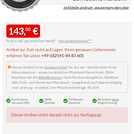
im kfzteile-zentrum - aps.germany ebay shop
143,
€
00
Preise inkl. gesetzlicher MwSt.* -
Versand kostenlos**
Artikel zur Zeit nicht auf Lager. Ihren genauen Liefertermin
erfahren Sie unter
+49 (0)2541-84 83 601
Dieser Artikel ist ein
Austauschteil
, für das wir - wie bei einer Kiste
Mineralwasser - einen zusätzlichen Pfandwert berechnen. Bitte
beachten Sie die
Altteilkriterien
. Nach Rücksendung Ihres defekten
(Alt-)Teils, wird Ihnen der Pfandwert - umgehend nach Wareneingang
und -prüfung - erstattet. Der Pfandwert beträgt: 45,00 €
Kostenloser
100%
24 Monate
Bestellen
ohne
Versand (DE)
Qualität
Garantie
Registrierung
Dieser Artikel steht derzeit nicht zur Verfügung!