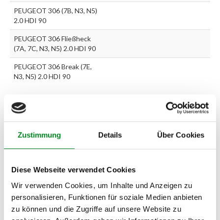
PEUGEOT 306 (7B, N3, N5)
2.0 HDI 90
PEUGEOT 306 Fließheck
(7A, 7C, N3, N5) 2.0 HDI 90
PEUGEOT 306 Break (7E,
N3, N5) 2.0 HDI 90
Zur exakten Fahrzeug-Identifizierung können Sie auch unseren
Support kontaktieren (
Chat
, Telefon oder E-Mail).
Wir benötigen folgende Fahrzeugdaten:
Schlüsselnummer
zu 2
Zustimmung
Details
Über Cookies
(2.1) und zu 3 (2.2) oder
Fahrgestellnummer
.
Passendes Fahrzeug nicht dabei?
Diese Webseite verwendet Cookies
Fahrzeug-Suche für AT-Servopumpen
»
Wir verwenden Cookies, um Inhalte und Anzeigen zu
personalisieren, Funktionen für soziale Medien anbieten
Oder einfach
im Chat
nachfragen.
zu können und die Zugriffe auf unsere Website zu