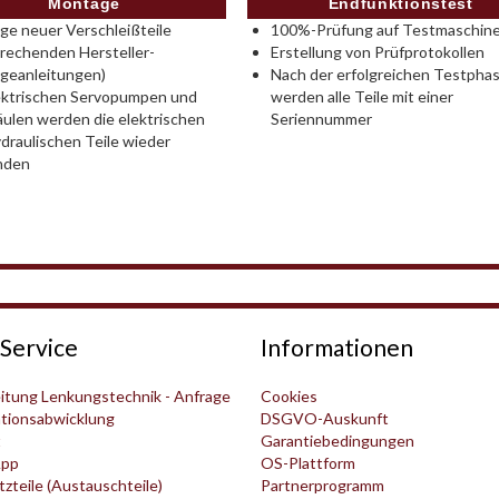
Montage
Endfunktionstest
e neuer Verschleißteile
100%-Prüfung auf Testmaschine
rechenden Hersteller-
Erstellung von Prüfprotokollen
geanleitungen)
Nach der erfolgreichen Testpha
ektrischen Servopumpen und
werden alle Teile mit einer
ulen werden die elektrischen
Seriennummer
draulischen Teile wieder
nden
Service
Informationen
itung Lenkungstechnik - Anfrage
Cookies
tionsabwicklung
DSGVO-Auskunft
t
Garantiebedingungen
pp
OS-Plattform
zteile (Austauschteile)
Partnerprogramm