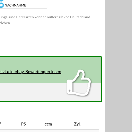
ungs- und Lieferarten können außerhalb von Deutschland
eichen.
etzt alle ebay-Bewertungen lesen
W
PS
ccm
Zyl.