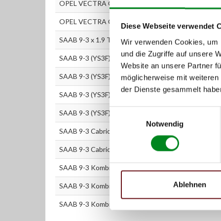
OPEL VECTRA C Caravan 1.8
OPEL VECTRA C Caravan 1.9 CDTI
Diese Webseite verwendet 
SAAB 9-3 x 1.9 TTiD
Wir verwenden Cookies, um I
und die Zugriffe auf unsere 
SAAB 9-3 (YS3F) 1.8 i
Website an unsere Partner fü
SAAB 9-3 (YS3F) 1.8 t
möglicherweise mit weiteren
der Dienste gesammelt habe
SAAB 9-3 (YS3F) 1.9 TiD
Einwilligungsauswahl
SAAB 9-3 (YS3F) 1.9 TTiD
Notwendig
SAAB 9-3 Cabriolet (YS3F) 1.25 16V
SAAB 9-3 Cabriolet (YS3F) 1.9 TTiD
SAAB 9-3 Kombi 1.8 i
Ablehnen
SAAB 9-3 Kombi 1.9 TiD
SAAB 9-3 Kombi 1.9 TTiD