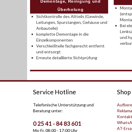
Demontage, Reinigung und
Montag
Überholung
(entsp
Sichtkontrolle des Altteils (Gewinde,
Monta
Leitungen, Spurstangen, Gehäuse und
Bei el
Anbauteile)
Lenksä
komplette Demontage in die
und hy
Einzelkomponenten
verbu
Verschleißteile fachgerecht entfernt
und entsorgt
Erneute detaillierte Sichtprüfung
Service Hotline
Shop 
Telefonische Unterstützung und
Aufbere
Beratung unter:
Reklama
Kontak
WhatsA
0 25 41 - 84 83 601
AT-Ersat
Mo-Fr, 08:00 - 17:00 Uhr