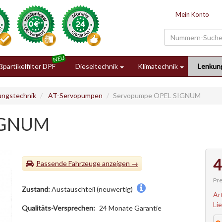
Mein Konto
partikelfilter DPF
Dieseltechnik
Klimatechnik
Lenkun
ungstechnik
AT-Servopumpen
Servopumpe OPEL SIGNUM
IGNUM
4
Passende Fahrzeuge
Pre
Zustand:
Austauschteil (neuwertig)
Ar
Li
Qualitäts-Versprechen:
24 Monate Garantie