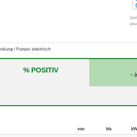
Zahl
abw
enkung / Pumpe: elektrisch
% POSITIV
»
J
von
bis
k