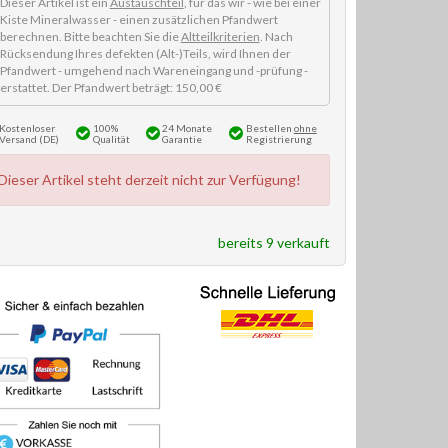
Dieser Artikel ist ein
Austauschteil
, für das wir - wie bei einer
Kiste Mineralwasser - einen zusätzlichen Pfandwert
berechnen. Bitte beachten Sie die
Altteilkriterien
. Nach
Rücksendung Ihres defekten (Alt-)Teils, wird Ihnen der
Pfandwert - umgehend nach Wareneingang und -prüfung -
erstattet. Der Pfandwert beträgt: 150,00 €
Kostenloser
100%
24 Monate
Bestellen
ohne
Versand (DE)
Qualität
Garantie
Registrierung
Dieser Artikel steht derzeit nicht zur Verfügung!
bereits 9 verkauft