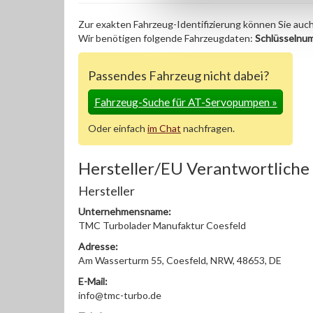
Zur exakten Fahrzeug-Identifizierung können Sie auc
Wir benötigen folgende Fahrzeugdaten:
Schlüsselnu
Passendes Fahrzeug nicht dabei?
Fahrzeug-Suche für AT-Servopumpen
»
Oder einfach
im Chat
nachfragen.
Hersteller/EU Verantwortliche
Hersteller
Unternehmensname:
TMC Turbolader Manufaktur Coesfeld
Adresse:
Am Wasserturm 55, Coesfeld, NRW, 48653, DE
E-Mail:
info@tmc-turbo.de