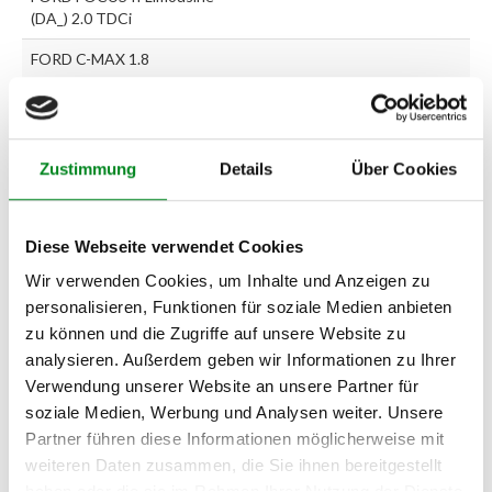
(DA_) 2.0 TDCi
FORD C-MAX 1.8
FORD FOCUS II (DA_) 2.0
CNG
FORD C-MAX 1.6
Zustimmung
Details
Über Cookies
FORD C-MAX 1.6 Ti
FORD FOCUS II (DA_) 1.8
Diese Webseite verwendet Cookies
Wir verwenden Cookies, um Inhalte und Anzeigen zu
FORD FOCUS II (DA_) 2.0
LPG
personalisieren, Funktionen für soziale Medien anbieten
zu können und die Zugriffe auf unsere Website zu
FORD FOCUS II Kombi
analysieren. Außerdem geben wir Informationen zu Ihrer
(DAW_) 1.8
Verwendung unserer Website an unsere Partner für
FORD FOCUS II Kombi
soziale Medien, Werbung und Analysen weiter. Unsere
(DAW_) 2.0 LPG
Partner führen diese Informationen möglicherweise mit
weiteren Daten zusammen, die Sie ihnen bereitgestellt
FORD FOCUS II Kombi
haben oder die sie im Rahmen Ihrer Nutzung der Dienste