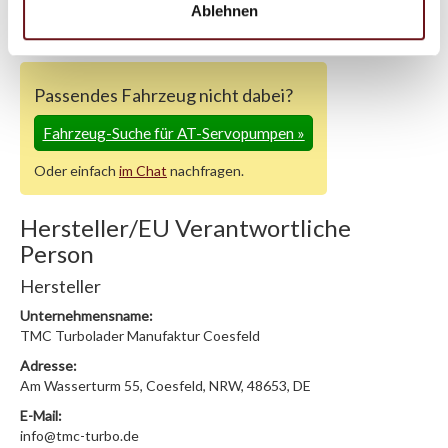
Support kontaktieren (
Chat
, Telefon oder E-Mail).
Ablehnen
Wir benötigen folgende Fahrzeugdaten:
Schlüsselnummer
zu 2
(2.1) und zu 3 (2.2) oder
Fahrgestellnummer
.
Passendes Fahrzeug nicht dabei?
Fahrzeug-Suche für AT-Servopumpen
»
Oder einfach
im Chat
nachfragen.
Hersteller/EU Verantwortliche
Person
Hersteller
Unternehmensname:
TMC Turbolader Manufaktur Coesfeld
Adresse:
Am Wasserturm 55, Coesfeld, NRW, 48653, DE
E-Mail:
info@tmc-turbo.de