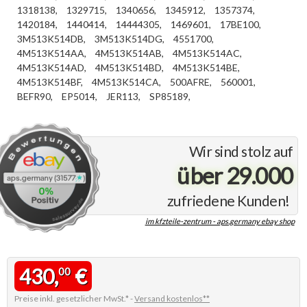
1318138,
1329715,
1340656,
1345912,
1357374,
1420184,
1440414,
14444305,
1469601,
17BE100,
3M513K514DB,
3M513K514DG,
4551700,
4M513K514AA,
4M513K514AB,
4M513K514AC,
4M513K514AD,
4M513K514BD,
4M513K514BE,
4M513K514BF,
4M513K514CA,
500AFRE,
560001,
BEFR90,
EP5014,
JER113,
SP85189,
Wir sind stolz auf
über 29.000
zufriedene Kunden!
im kfzteile-zentrum - aps.germany ebay shop
430,
€
00
Preise inkl. gesetzlicher MwSt.* -
Versand kostenlos**