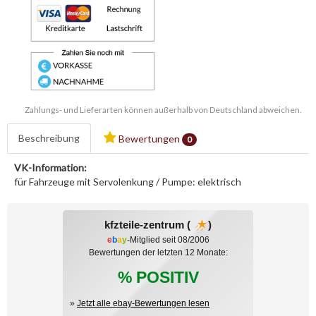
Zahlungs- und Lieferarten können außerhalb von Deutschland abweichen.
Beschreibung
Bewertungen
0
VK-Information:
für Fahrzeuge mit Servolenkung / Pumpe: elektrisch
kfzteile-zentrum (
)
e
b
a
y
-Mitglied seit 08/2006
Bewertungen der letzten 12 Monate:
% POSITIV
»
Jetzt alle ebay-Bewertungen lesen