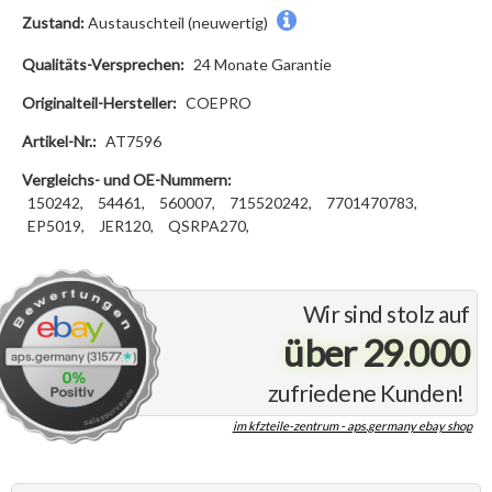
Zustand:
Austauschteil (neuwertig)
Qualitäts-Versprechen:
24 Monate Garantie
Originalteil-Hersteller:
COEPRO
Artikel-Nr.:
AT7596
Vergleichs- und OE-Nummern:
150242,
54461,
560007,
715520242,
7701470783,
EP5019,
JER120,
QSRPA270,
Wir sind stolz auf
über 29.000
zufriedene Kunden!
im kfzteile-zentrum - aps.germany ebay shop