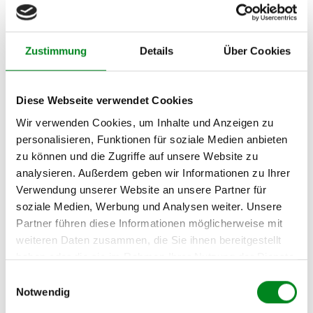
RENAULT KANGOO
(KC0/1_) 1.9 dCi
Zustimmung
Details
Über Cookies
RENAULT KANGOO
(KC0/1_) 1.9 dCi (KC0V)
RENAULT KANGOO
Diese Webseite verwendet Cookies
(KC0/1_) 1.9 dTi (KC0U)
Wir verwenden Cookies, um Inhalte und Anzeigen zu
RENAULT KANGOO
personalisieren, Funktionen für soziale Medien anbieten
(KC0/1_) D 55 1.9 (KC0D)
zu können und die Zugriffe auf unsere Website zu
RENAULT KANGOO
analysieren. Außerdem geben wir Informationen zu Ihrer
(KC0/1_) D 65 1.9 (KC0E,
Verwendung unserer Website an unsere Partner für
KC02, KC0J, KC0N)
soziale Medien, Werbung und Analysen weiter. Unsere
Partner führen diese Informationen möglicherweise mit
RENAULT KANGOO Rapid
(FC0/1_) 1.5 dCi
weiteren Daten zusammen, die Sie ihnen bereitgestellt
haben oder die sie im Rahmen Ihrer Nutzung der Dienste
RENAULT KANGOO Rapid
gesammelt haben.
Einwilligungsauswahl
(FC0/1_) 1.5 dCi (FC07)
Notwendig
RENAULT KANGOO Rapid