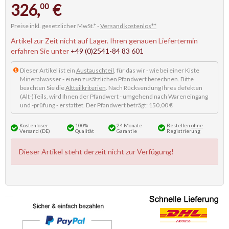
326,
€
00
Preise inkl. gesetzlicher MwSt.* -
Versand kostenlos**
Artikel zur Zeit nicht auf Lager. Ihren genauen Liefertermin
erfahren Sie unter
+49 (0)2541-84 83 601
Dieser Artikel ist ein
Austauschteil
, für das wir - wie bei einer Kiste
Mineralwasser - einen zusätzlichen Pfandwert berechnen. Bitte
beachten Sie die
Altteilkriterien
. Nach Rücksendung Ihres defekten
(Alt-)Teils, wird Ihnen der Pfandwert - umgehend nach Wareneingang
und -prüfung - erstattet. Der Pfandwert beträgt: 150,00 €
Kostenloser
100%
24 Monate
Bestellen
ohne
Versand (DE)
Qualität
Garantie
Registrierung
Dieser Artikel steht derzeit nicht zur Verfügung!