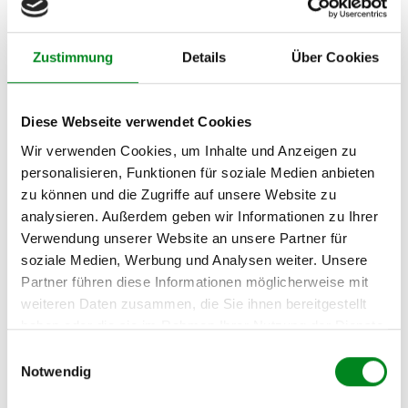
SKODA FABIA Combi
(6Y5) 1.9 TDI
Zustimmung
Details
Über Cookies
SKODA FABIA Praktik 1.2
SKODA FABIA Praktik 1.2
Diese Webseite verwendet Cookies
SKODA FABIA Praktik 1.4
Wir verwenden Cookies, um Inhalte und Anzeigen zu
personalisieren, Funktionen für soziale Medien anbieten
SKODA FABIA Praktik 1.4
zu können und die Zugriffe auf unsere Website zu
TDI
analysieren. Außerdem geben wir Informationen zu Ihrer
SKODA FABIA Praktik 1.9
Verwendung unserer Website an unsere Partner für
SDI
soziale Medien, Werbung und Analysen weiter. Unsere
Partner führen diese Informationen möglicherweise mit
SKODA ROOMSTER (5J)
1.2
weiteren Daten zusammen, die Sie ihnen bereitgestellt
haben oder die sie im Rahmen Ihrer Nutzung der Dienste
SKODA ROOMSTER (5J)
gesammelt haben.
Einwilligungsauswahl
1.2
Notwendig
SKODA ROOMSTER (5J)
1.2 TSI