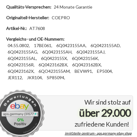
Qualitäts-Versprechen:
24 Monate Garantie
Originalteil-Hersteller:
COEPRO
Artikel-Nr.:
AT7608
Vergleichs- und OE-Nummern:
04.55.0802,
17BE061,
6Q0423155AA,
6Q0423155AD,
6Q0423155AG,
6Q0423155AH,
6Q0423155AJ,
6Q0423155AL,
6Q0423155X,
6Q0423156K,
6Q0423156R,
6Q0423162BX,
6Q0423162BX,
6Q0423162X,
6QO423155AM,
BEVW91,
EP5004,
JER112,
JKR104,
SP85094,
Wir sind stolz auf
über 29.000
zufriedene Kunden!
im kfzteile-zentrum - aps.germany ebay shop