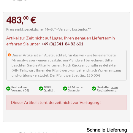
483,
€
00
Preise inkl. gesetzlicher MwSt.* -
Versand kostenlos**
Artikel zur Zeit nicht auf Lager. Ihren genauen Liefertermin
erfahren Sie unter
+49 (0)2541-84 83 601
Dieser Artikel ist ein
Austauschteil
, für das wir - wie bei einer Kiste
Mineralwasser - einen zusätzlichen Pfandwert berechnen. Bitte
beachten Sie die
Altteilkriterien
. Nach Rücksendung Ihres defekten
(Alt-)Teils, wird Ihnen der Pfandwert - umgehend nach Wareneingang
und -prüfung - erstattet. Der Pfandwert beträgt: 150,00 €
Kostenloser
100%
24 Monate
Bestellen
ohne
Versand (DE)
Qualität
Garantie
Registrierung
Dieser Artikel steht derzeit nicht zur Verfügung!