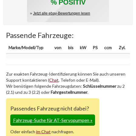
% POSITIV
»
Jetzt alle ebay-Bewertungen lesen
Passende Fahrzeuge:
Marke/Modell/Typ
von
bis
kW
PS
ccm
Zyl.
Zur exakten Fahrzeug-Identifizierung können Sie auch unseren
Support kontaktieren (
Chat
, Telefon oder E-Mail).
Wir benötigen folgende Fahrzeugdaten:
Schlüsselnummer
zu 2
(2.1) und zu 3 (2.2) oder
Fahrgestellnummer
.
Passendes Fahrzeug nicht dabei?
Fahrzeug-Suche für AT-Servopumpen
»
Oder einfach
im Chat
nachfragen.