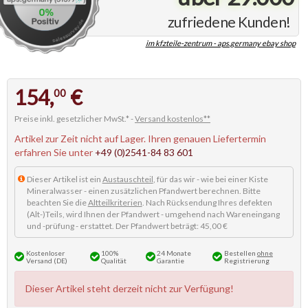
zufriedene Kunden!
im kfzteile-zentrum - aps.germany ebay shop
154,
€
00
Preise inkl. gesetzlicher MwSt.* -
Versand kostenlos**
Artikel zur Zeit nicht auf Lager. Ihren genauen Liefertermin
erfahren Sie unter
+49 (0)2541-84 83 601
Dieser Artikel ist ein
Austauschteil
, für das wir - wie bei einer Kiste
Mineralwasser - einen zusätzlichen Pfandwert berechnen. Bitte
beachten Sie die
Altteilkriterien
. Nach Rücksendung Ihres defekten
(Alt-)Teils, wird Ihnen der Pfandwert - umgehend nach Wareneingang
und -prüfung - erstattet. Der Pfandwert beträgt: 45,00 €
Kostenloser
100%
24 Monate
Bestellen
ohne
Versand (DE)
Qualität
Garantie
Registrierung
Dieser Artikel steht derzeit nicht zur Verfügung!