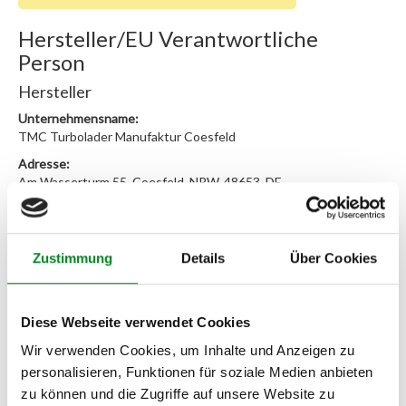
Hersteller/EU Verantwortliche
Person
Hersteller
Unternehmensname:
TMC Turbolader Manufaktur Coesfeld
Adresse:
Am Wasserturm 55, Coesfeld, NRW, 48653, DE
E-Mail:
info@tmc-turbo.de
Telefon:
Zustimmung
Details
Über Cookies
02541/8483601
Diese Webseite verwendet Cookies
Wir verwenden Cookies, um Inhalte und Anzeigen zu
personalisieren, Funktionen für soziale Medien anbieten
Aufbereitungsprozess unserer
zu können und die Zugriffe auf unsere Website zu
Lenkgetriebe und Servopumpen