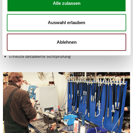
Alle zulassen
Auswahl erlauben
Demontage, Reinigung und Überholung
Sichtkontrolle des Altteils (Gewinde, Leitungen, Spurstangen,
Gehäuse und Anbauteile)
Ablehnen
komplette Demontage in die Einzelkomponenten
Verschleißteile fachgerecht entfernt und entsorgt
Erneute detaillierte Sichtprüfung