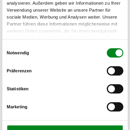
analysieren. Außerdem geben wir Informationen zu Ihrer
Verwendung unserer Website an unsere Partner für
soziale Medien, Werbung und Analysen weiter. Unsere
Die Qualität und Lebensdauer eines überholten Lenkgetriebes ist
Partner führen diese Informationen möglicherweise mit
mit denen eines neuen Lenkgetriebes vergleichbar.
Durch die Verwendung von Originalteilen und qualitativ
weiteren Daten zusammen, die Sie ihnen bereitgestellt
gleichwertigen Teilen beträgt sein Preis jedoch
haben oder die sie im Rahmen Ihrer Nutzung der Dienste
weniger als
50%
des Preises eines Originallenkgetriebes. Auf diese
gesammelt haben.
Einwilligungsauswahl
Weise können Reparatur- und
Notwendig
Instandhaltungskosten reduziert werden.
Präferenzen
Statistiken
Marketing