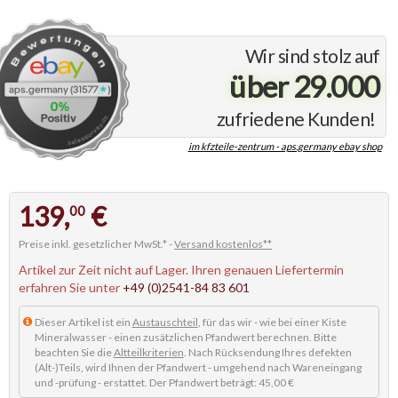
Wir sind stolz auf
über 29.000
zufriedene Kunden!
im kfzteile-zentrum - aps.germany ebay shop
139,
€
00
Preise inkl. gesetzlicher MwSt.* -
Versand kostenlos**
Artikel zur Zeit nicht auf Lager. Ihren genauen Liefertermin
erfahren Sie unter
+49 (0)2541-84 83 601
Dieser Artikel ist ein
Austauschteil
, für das wir - wie bei einer Kiste
Mineralwasser - einen zusätzlichen Pfandwert berechnen. Bitte
beachten Sie die
Altteilkriterien
. Nach Rücksendung Ihres defekten
(Alt-)Teils, wird Ihnen der Pfandwert - umgehend nach Wareneingang
und -prüfung - erstattet. Der Pfandwert beträgt: 45,00 €