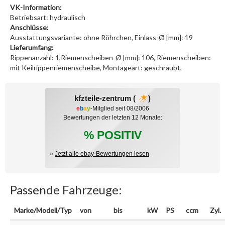
VK-Information:
Betriebsart: hydraulisch
Anschlüsse:
Ausstattungsvariante: ohne Röhrchen, Einlass-Ø [mm]: 19
Lieferumfang:
Rippenanzahl: 1,Riemenscheiben-Ø [mm]: 106, Riemenscheiben:
mit Keilrippenriemenscheibe, Montageart: geschraubt,
kfzteile-zentrum (
)
e
b
a
y
-Mitglied seit 08/2006
Bewertungen der letzten 12 Monate:
% POSITIV
»
Jetzt alle ebay-Bewertungen lesen
Passende Fahrzeuge:
Marke/Modell/Typ
von
bis
kW
PS
ccm
Zyl.