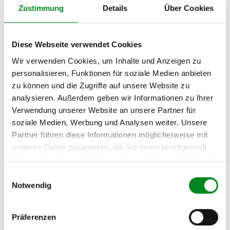
Hersteller
Zustimmung
Details
Über Cookies
Unternehmensname:
TMC Turbolader Manufaktur Coesfeld
Diese Webseite verwendet Cookies
Adresse:
Am Wasserturm 55, Coesfeld, NRW, 48653, DE
Wir verwenden Cookies, um Inhalte und Anzeigen zu
E-Mail:
personalisieren, Funktionen für soziale Medien anbieten
info@tmc-turbo.de
zu können und die Zugriffe auf unsere Website zu
analysieren. Außerdem geben wir Informationen zu Ihrer
Telefon:
02541/8483601
Verwendung unserer Website an unsere Partner für
soziale Medien, Werbung und Analysen weiter. Unsere
Partner führen diese Informationen möglicherweise mit
weiteren Daten zusammen, die Sie ihnen bereitgestellt
haben oder die sie im Rahmen Ihrer Nutzung der Dienste
Aufbereitungsprozess unserer
gesammelt haben.
Einwilligungsauswahl
Lenkgetriebe und Servopumpen
Notwendig
Präferenzen
Die Qualität und Lebensdauer eines überholten Lenkgetriebes ist
mit denen eines neuen Lenkgetriebes vergleichbar.