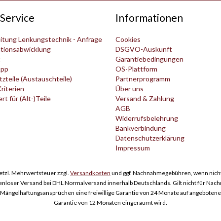
Service
Informationen
itung Lenkungstechnik - Anfrage
Cookies
tionsabwicklung
DSGVO-Auskunft
t
Garantiebedingungen
pp
OS-Plattform
zteile (Austauschteile)
Partnerprogramm
Kriterien
Über uns
t für (Alt-)Teile
Versand & Zahlung
AGB
Widerrufsbelehrung
Bankverbindung
Datenschutzerklärung
Impressum
esetzl. Mehrwertsteuer zzgl.
Versandkosten
und ggf. Nachnahmegebühren, wenn nicht
enloser Versand bei DHL Normalversand innerhalb Deutschlands. Gilt nicht für Nac
ngelhaftungsansprüchen eine freiwillige Garantie von 24 Monate auf angebotene Er
Garantie von 12 Monaten eingeräumt wird.