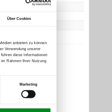
92
125
1994
118
160
1994
Über Cookies
92
125
1994
118
160
1994
 Medien anbieten zu können
hrer Verwendung unserer
 führen diese Informationen
ie im Rahmen Ihrer Nutzung
Marketing