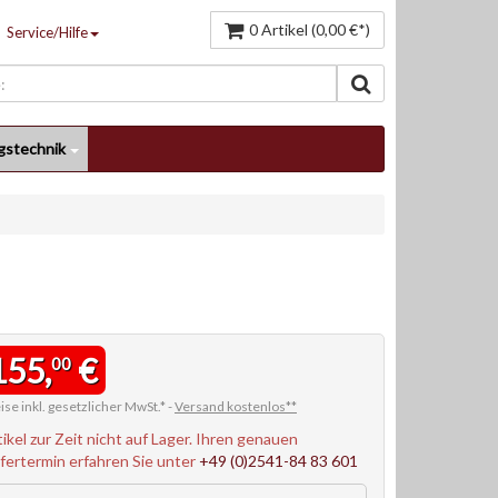
0 Artikel (0,00 €*)
Service/Hilfe
gstechnik
155,
€
00
ise inkl. gesetzlicher MwSt.* -
Versand kostenlos**
tikel zur Zeit nicht auf Lager. Ihren genauen
efertermin erfahren Sie unter
+49 (0)2541-84 83 601