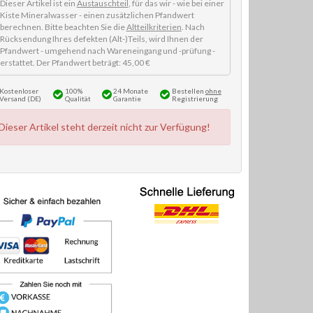
Dieser Artikel ist ein
Austauschteil
, für das wir - wie bei einer
Kiste Mineralwasser - einen zusätzlichen Pfandwert
berechnen. Bitte beachten Sie die
Altteilkriterien
. Nach
Rücksendung Ihres defekten (Alt-)Teils, wird Ihnen der
Pfandwert - umgehend nach Wareneingang und -prüfung -
erstattet. Der Pfandwert beträgt: 45,00 €
Kostenloser
100%
24 Monate
Bestellen
ohne
Versand (DE)
Qualität
Garantie
Registrierung
Dieser Artikel steht derzeit nicht zur Verfügung!