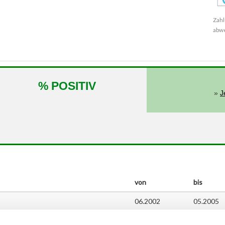
Zahl
abw
% POSITIV
»
J
von
bis
06.2002
05.2005
06.2005
05.2008