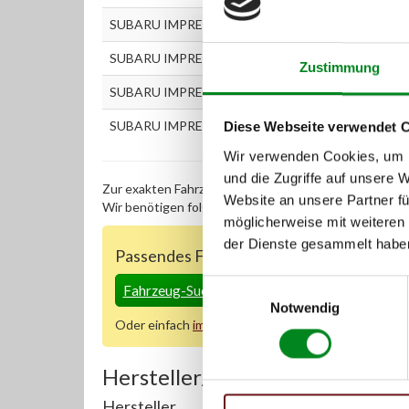
SUBARU IMPREZA Stufenheck (GD) 2.0 i AWD
SUBARU IMPREZA Stufenheck (GD) 2.0 i R AWD
Zustimmung
SUBARU IMPREZA Station Wagon (GG) 2.0 AWD
SUBARU IMPREZA Station Wagon (GG) 2.0 i R AWD
Diese Webseite verwendet 
Wir verwenden Cookies, um I
und die Zugriffe auf unsere 
Zur exakten Fahrzeug-Identifizierung können Sie auc
Website an unsere Partner fü
Wir benötigen folgende Fahrzeugdaten:
Schlüsselnu
möglicherweise mit weiteren
der Dienste gesammelt habe
Passendes Fahrzeug nicht dabei?
Einwilligungsauswahl
Fahrzeug-Suche für AT-Servopumpen
»
Notwendig
Oder einfach
im Chat
nachfragen.
Hersteller/EU Verantwortliche
Hersteller