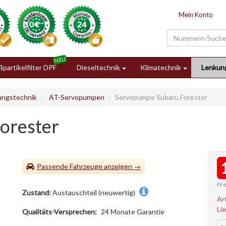
Mein Konto
partikelfilter DPF
Dieseltechnik
Klimatechnik
Lenkun
ungstechnik
AT-Servopumpen
Servopumpe Subaru Forester
orester
Passende Fahrzeuge
Pre
Zustand:
Austauschteil (neuwertig)
Ar
Li
Qualitäts-Versprechen:
24 Monate Garantie