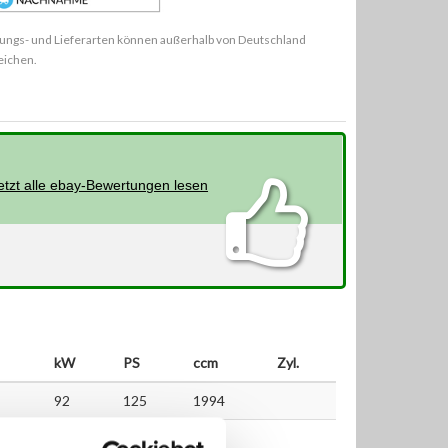
ungs- und Lieferarten können außerhalb von Deutschland
eichen.
etzt alle ebay-Bewertungen lesen
kW
PS
ccm
Zyl.
92
125
1994
116
158
1994