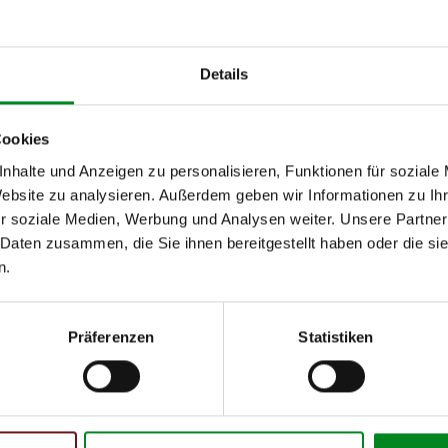
12.2000
09.2005
Details
12.2000
09.2005
06.2007
Cookies
nhalte und Anzeigen zu personalisieren, Funktionen für soziale
Website zu analysieren. Außerdem geben wir Informationen zu I
h unseren Support kontaktieren (
Chat
, Telefon oder E-Mail).
r soziale Medien, Werbung und Analysen weiter. Unsere Partner
mmer
zu 2 (2.1) und zu 3 (2.2) oder
Fahrgestellnummer
.
 Daten zusammen, die Sie ihnen bereitgestellt haben oder die s
n.
Präferenzen
Statistiken
 Person