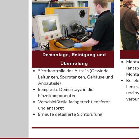
Demontage, Reinigung und
Montag
Überholung
(entsp
Sichtkontrolle des Altteils (Gewinde,
Monta
Leitungen, Spurstangen, Gehäuse und
Bei el
Anbauteile)
Lenksä
komplette Demontage in die
und hy
Einzelkomponenten
verbu
Verschleißteile fachgerecht entfernt
und entsorgt
Erneute detaillierte Sichtprüfung