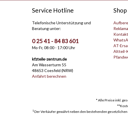
Service Hotline
Shop 
Telefonische Unterstützung und
Aufbere
Beratung unter:
Reklama
Kontak
WhatsA
0 25 41 - 84 83 601
AT-Ersat
Mo-Fr, 08:00 - 17:00 Uhr
Altteil-
Pfandwer
kfzteile-zentrum.de
Am Wasserturm 55
48653 Coesfeld (NRW)
Anfahrt berechnen
* Alle Preise inkl. g
**Kost
1
Der Verkäufer gewährt neben den bestehenden gesetzlichen Mä