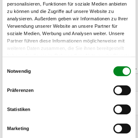
personalisieren, Funktionen für soziale Medien anbieten
e
b
a
y
-Mitglied seit 08/2006
zu können und die Zugriffe auf unsere Website zu
Bewertungen der letzten 12 Monate:
analysieren. Außerdem geben wir Informationen zu Ihrer
% POSITIV
Verwendung unserer Website an unsere Partner für
soziale Medien, Werbung und Analysen weiter. Unsere
»
Jetzt alle ebay-Bewertungen lesen
Partner führen diese Informationen möglicherweise mit
weiteren Daten zusammen, die Sie ihnen bereitgestellt
Passende Fahrzeuge:
haben oder die sie im Rahmen Ihrer Nutzung der Dienste
gesammelt haben.
Einwilligungsauswahl
Marke/Modell/Typ
von
bis
kW
PS
ccm
Zyl.
Notwendig
LEXUS RX
07.2000
03.2003
148
201
2995
(MCU15) 300
Präferenzen
LEXUS RX
10.2000
05.2003
148
201
2995
(MCU15) 300
Statistiken
AWD
LEXUS RX
07.2000
05.2003
164
223
2995
(MCU15) 300
Marketing
AWD