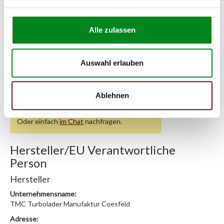
Zur exakten Fahrzeug-Identifizierung können Sie auch unseren
Alle zulassen
Support kontaktieren (
Chat
, Telefon oder E-Mail).
Wir benötigen folgende Fahrzeugdaten:
Schlüsselnummer
zu 2
(2.1) und zu 3 (2.2) oder
Fahrgestellnummer
.
Auswahl erlauben
Passendes Fahrzeug nicht dabei?
Ablehnen
Fahrzeug-Suche für Lenkungstechnik
»
Oder einfach
im Chat
nachfragen.
Hersteller/EU Verantwortliche
Person
Hersteller
Unternehmensname:
TMC Turbolader Manufaktur Coesfeld
Adresse: