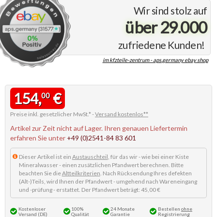
Wir sind stolz auf
über 29.000
zufriedene Kunden!
im kfzteile-zentrum - aps.germany ebay shop
154,
€
00
Preise inkl. gesetzlicher MwSt.* -
Versand kostenlos**
Artikel zur Zeit nicht auf Lager. Ihren genauen Liefertermin
erfahren Sie unter
+49 (0)2541-84 83 601
Dieser Artikel ist ein
Austauschteil
, für das wir - wie bei einer Kiste
Mineralwasser - einen zusätzlichen Pfandwert berechnen. Bitte
beachten Sie die
Altteilkriterien
. Nach Rücksendung Ihres defekten
(Alt-)Teils, wird Ihnen der Pfandwert - umgehend nach Wareneingang
und -prüfung - erstattet. Der Pfandwert beträgt: 45,00 €
Kostenloser
100%
24 Monate
Bestellen
ohne
Versand (DE)
Qualität
Garantie
Registrierung