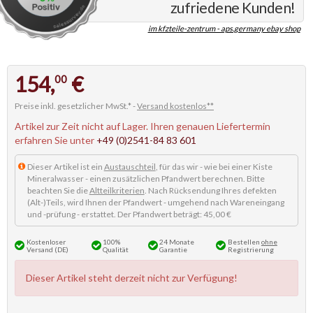
zufriedene Kunden!
im kfzteile-zentrum - aps.germany ebay shop
154,
€
00
Preise inkl. gesetzlicher MwSt.* -
Versand kostenlos**
Artikel zur Zeit nicht auf Lager. Ihren genauen Liefertermin
erfahren Sie unter
+49 (0)2541-84 83 601
Dieser Artikel ist ein
Austauschteil
, für das wir - wie bei einer Kiste
Mineralwasser - einen zusätzlichen Pfandwert berechnen. Bitte
beachten Sie die
Altteilkriterien
. Nach Rücksendung Ihres defekten
(Alt-)Teils, wird Ihnen der Pfandwert - umgehend nach Wareneingang
und -prüfung - erstattet. Der Pfandwert beträgt: 45,00 €
Kostenloser
100%
24 Monate
Bestellen
ohne
Versand (DE)
Qualität
Garantie
Registrierung
Dieser Artikel steht derzeit nicht zur Verfügung!