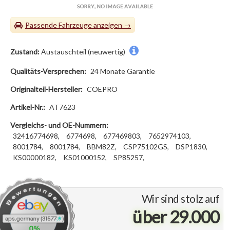
Passende Fahrzeuge
Zustand:
Austauschteil (neuwertig)
Qualitäts-Versprechen:
24 Monate Garantie
Originalteil-Hersteller:
COEPRO
Artikel-Nr.:
AT7623
Vergleichs- und OE-Nummern:
32416774698,
6774698,
677469803,
7652974103,
8001784,
8001784,
BBM82Z,
CSP75102GS,
DSP1830,
KS00000182,
KS01000152,
SP85257,
Wir sind stolz auf
über 29.000