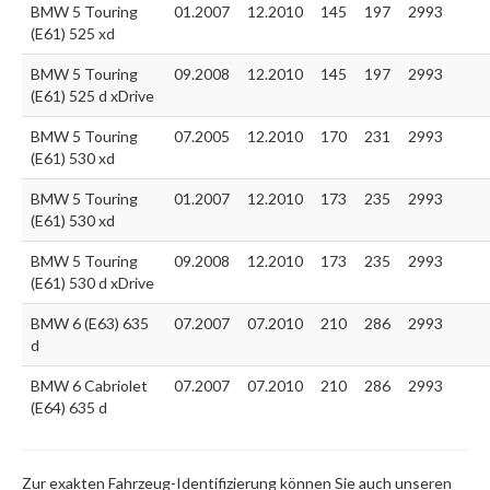
BMW 5 Touring
01.2007
12.2010
145
197
2993
(E61) 525 xd
BMW 5 Touring
09.2008
12.2010
145
197
2993
(E61) 525 d xDrive
BMW 5 Touring
07.2005
12.2010
170
231
2993
(E61) 530 xd
BMW 5 Touring
01.2007
12.2010
173
235
2993
(E61) 530 xd
BMW 5 Touring
09.2008
12.2010
173
235
2993
(E61) 530 d xDrive
BMW 6 (E63) 635
07.2007
07.2010
210
286
2993
d
BMW 6 Cabriolet
07.2007
07.2010
210
286
2993
(E64) 635 d
Zur exakten Fahrzeug-Identifizierung können Sie auch unseren