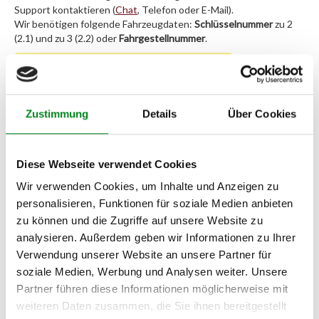
Support kontaktieren (
Chat
, Telefon oder E-Mail).
Wir benötigen folgende Fahrzeugdaten:
Schlüsselnummer
zu 2
(2.1) und zu 3 (2.2) oder
Fahrgestellnummer
.
Passendes Fahrzeug nicht dabei?
Fahrzeug-Suche für AT-Servopumpen
»
Zustimmung
Details
Über Cookies
Oder einfach
im Chat
nachfragen.
Diese Webseite verwendet Cookies
Hersteller/EU Verantwortliche
Person
Wir verwenden Cookies, um Inhalte und Anzeigen zu
personalisieren, Funktionen für soziale Medien anbieten
Hersteller
zu können und die Zugriffe auf unsere Website zu
Unternehmensname:
analysieren. Außerdem geben wir Informationen zu Ihrer
TMC Turbolader Manufaktur Coesfeld
Verwendung unserer Website an unsere Partner für
Adresse:
soziale Medien, Werbung und Analysen weiter. Unsere
Am Wasserturm 55, Coesfeld, NRW, 48653, DE
Partner führen diese Informationen möglicherweise mit
E-Mail:
weiteren Daten zusammen, die Sie ihnen bereitgestellt
info@tmc-turbo.de