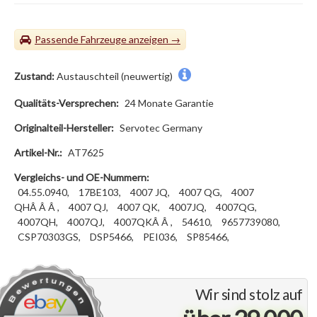
Passende Fahrzeuge
Zustand:
Austauschteil (neuwertig)
Qualitäts-Versprechen:
24 Monate Garantie
Originalteil-Hersteller:
Servotec Germany
Artikel-Nr.:
AT7625
Vergleichs- und OE-Nummern:
04.55.0940,
17BE103,
4007 JQ,
4007 QG,
4007
QHÂ Â Â ,
4007 QJ,
4007 QK,
4007JQ,
4007QG,
4007QH,
4007QJ,
4007QKÂ Â ,
54610,
9657739080,
CSP70303GS,
DSP5466,
PEI036,
SP85466,
Wir sind stolz auf