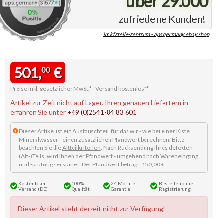
über 29.000
zufriedene Kunden!
im kfzteile-zentrum - aps.germany ebay shop
501,
€
00
Preise inkl. gesetzlicher MwSt.* -
Versand kostenlos**
Artikel zur Zeit nicht auf Lager. Ihren genauen Liefertermin
erfahren Sie unter
+49 (0)2541-84 83 601
Dieser Artikel ist ein
Austauschteil
, für das wir - wie bei einer Kiste
Mineralwasser - einen zusätzlichen Pfandwert berechnen. Bitte
beachten Sie die
Altteilkriterien
. Nach Rücksendung Ihres defekten
(Alt-)Teils, wird Ihnen der Pfandwert - umgehend nach Wareneingang
und -prüfung - erstattet. Der Pfandwert beträgt: 150,00 €
Kostenloser
100%
24 Monate
Bestellen
ohne
Versand (DE)
Qualität
Garantie
Registrierung
Dieser Artikel steht derzeit nicht zur Verfügung!