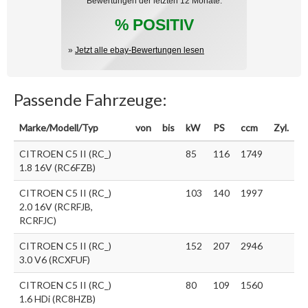
Bewertungen der letzten 12 Monate:
% POSITIV
»
Jetzt alle ebay-Bewertungen lesen
Passende Fahrzeuge:
Marke/Modell/Typ
von
bis
kW
PS
ccm
Zyl.
CITROEN C5 II (RC_)
85
116
1749
1.8 16V (RC6FZB)
CITROEN C5 II (RC_)
103
140
1997
2.0 16V (RCRFJB,
RCRFJC)
CITROEN C5 II (RC_)
152
207
2946
3.0 V6 (RCXFUF)
CITROEN C5 II (RC_)
80
109
1560
1.6 HDi (RC8HZB)