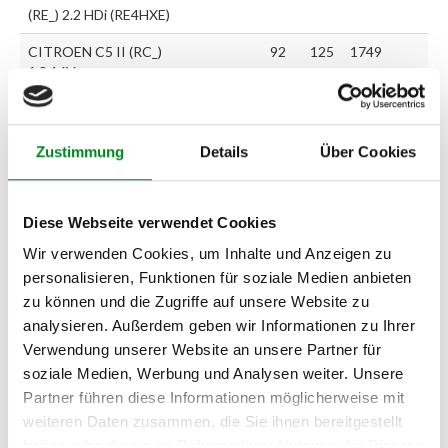
(RE_) 2.2 HDi (RE4HXE)
CITROEN C5 II (RC_)
92
125
1749
1.8 16V
CITROEN C5 II Break
92
125
1749
(RE_) 1.8 16V
Zustimmung
Details
Über Cookies
CITROEN C5 II (RC_)
125
170
2179
2.2 Hdi
Diese Webseite verwendet Cookies
CITROEN C5 II Break
125
170
2179
(RE_) 2.2 Hdi
Wir verwenden Cookies, um Inhalte und Anzeigen zu
personalisieren, Funktionen für soziale Medien anbieten
CITROEN C5 II Break
120
163
2179
(RE_) 2.2 Hdi
zu können und die Zugriffe auf unsere Website zu
analysieren. Außerdem geben wir Informationen zu Ihrer
CITROEN C5 II (RC_)
120
163
2179
Verwendung unserer Website an unsere Partner für
2.2 Hdi
soziale Medien, Werbung und Analysen weiter. Unsere
Partner führen diese Informationen möglicherweise mit
weiteren Daten zusammen, die Sie ihnen bereitgestellt
Zur exakten Fahrzeug-Identifizierung können Sie auch unseren
haben oder die sie im Rahmen Ihrer Nutzung der Dienste
Support kontaktieren (
Chat
, Telefon oder E-Mail).