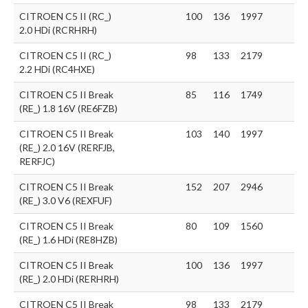
CITROEN C5 II (RC_)
100
136
1997
2.0 HDi (RCRHRH)
CITROEN C5 II (RC_)
98
133
2179
2.2 HDi (RC4HXE)
CITROEN C5 II Break
85
116
1749
(RE_) 1.8 16V (RE6FZB)
CITROEN C5 II Break
103
140
1997
(RE_) 2.0 16V (RERFJB,
RERFJC)
CITROEN C5 II Break
152
207
2946
(RE_) 3.0 V6 (REXFUF)
CITROEN C5 II Break
80
109
1560
(RE_) 1.6 HDi (RE8HZB)
CITROEN C5 II Break
100
136
1997
(RE_) 2.0 HDi (RERHRH)
CITROEN C5 II Break
98
133
2179