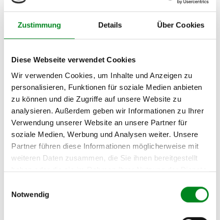
Später kaufen & per E-Mail erinnern.
bereits 25 verkauft
Zustimmung
Details
Über Cookies
nur noch 1 verfügbar
– besser sofort bestellen
Diese Webseite verwendet Cookies
Wir verwenden Cookies, um Inhalte und Anzeigen zu
personalisieren, Funktionen für soziale Medien anbieten
zu können und die Zugriffe auf unsere Website zu
analysieren. Außerdem geben wir Informationen zu Ihrer
Verwendung unserer Website an unsere Partner für
soziale Medien, Werbung und Analysen weiter. Unsere
Partner führen diese Informationen möglicherweise mit
weiteren Daten zusammen, die Sie ihnen bereitgestellt
Zahlungs- und Lieferarten können außerhalb von Deutschland abweichen.
haben oder die sie im Rahmen Ihrer Nutzung der Dienste
Beschreibung
Bewertungen
0
gesammelt haben.
Einwilligungsauswahl
Notwendig
kfzteile-zentrum (
)
e
b
a
y
-Mitglied seit 08/2006