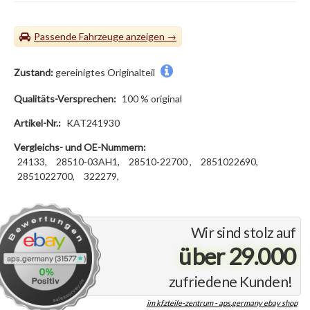
Passende Fahrzeuge
Zustand:
gereinigtes Originalteil
Qualitäts-Versprechen:
100 % original
Artikel-Nr.:
KAT241930
Vergleichs- und OE-Nummern:
24133,
28510-03AH1,
28510-22700 ,
2851022690,
2851022700,
322279,
Wir sind stolz auf
über 29.000
zufriedene Kunden!
im kfzteile-zentrum - aps.germany ebay shop