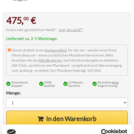
475,
€
00
Preise inkl. gesetzlicher MwSt.* -
zzgl. Versand**
Lieferzeit ca. 2-5 Werktage.
Dieser Artikel ist ein
Austauschteil
, für das wir - wie bei einer Kiste
Mineralwasser - einen zusätzlichen Pfandwert berechnen. Bitte
beachten Sie die
Altteilkriterien
. Nach Rücksendung Ihres defekten
(Alt-)Teils, wird Ihnen der Pfandwert - umgehend nach Wareneingang
und -prüfung - erstattet. Der Pfandwert beträgt: 100,00 €
Kostenloser
100%
12 Monate
Bestellen
ohne
Support
Qualität
Garantie
Registrierung
Menge:
In den Warenkorb