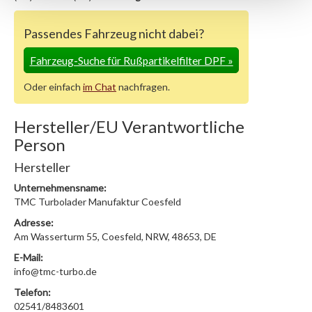
Passendes Fahrzeug nicht dabei?
Fahrzeug-Suche für Rußpartikelfilter DPF
»
Oder einfach
im Chat
nachfragen.
Hersteller/EU Verantwortliche
Person
Hersteller
Unternehmensname:
TMC Turbolader Manufaktur Coesfeld
Adresse:
Am Wasserturm 55, Coesfeld, NRW, 48653, DE
E-Mail:
info@tmc-turbo.de
Telefon:
02541/8483601