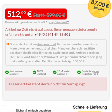
87,00 €
gespart
512,
€
00
Statt: 599,00 €
Preise inkl. gesetzlicher MwSt.* -
zzgl. Versand**
Artikel zur Zeit nicht auf Lager. Ihren genauen Liefertermin
erfahren Sie unter
+49 (0)2541-84 83 601
Dieser Artikel ist ein
Austauschteil
, für das wir - wie bei einer Kiste
Mineralwasser - einen zusätzlichen Pfandwert berechnen. Bitte
beachten Sie die
Altteilkriterien
. Nach Rücksendung Ihres defekten
(Alt-)Teils, wird Ihnen der Pfandwert - umgehend nach Wareneingang
und -prüfung - erstattet. Der Pfandwert beträgt: 300,00 €
Kostenloser
100%
12 Monate
Bestellen
ohne
Support
Qualität
Garantie
Registrierung
Dieser Artikel steht derzeit nicht zur Verfügung!