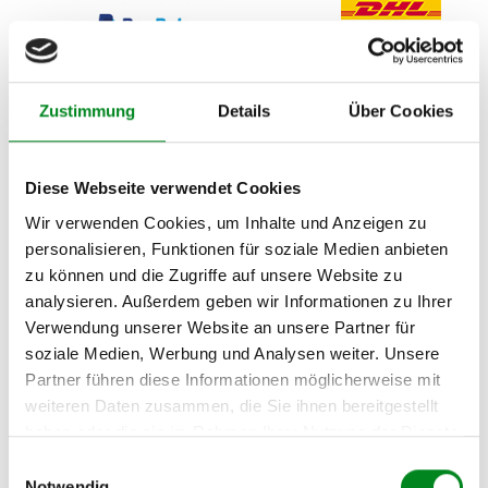
Zustimmung
Details
Über Cookies
Diese Webseite verwendet Cookies
Zahlungs- und Lieferarten können außerhalb von Deutschland abweichen.
Wir verwenden Cookies, um Inhalte und Anzeigen zu
personalisieren, Funktionen für soziale Medien anbieten
Beschreibung
Bewertungen
0
zu können und die Zugriffe auf unsere Website zu
analysieren. Außerdem geben wir Informationen zu Ihrer
kfzteile-zentrum (
)
Verwendung unserer Website an unsere Partner für
e
b
a
y
-Mitglied seit 08/2006
soziale Medien, Werbung und Analysen weiter. Unsere
Bewertungen der letzten 12 Monate:
Partner führen diese Informationen möglicherweise mit
% POSITIV
weiteren Daten zusammen, die Sie ihnen bereitgestellt
haben oder die sie im Rahmen Ihrer Nutzung der Dienste
»
Jetzt alle ebay-Bewertungen lesen
gesammelt haben.
Einwilligungsauswahl
Notwendig