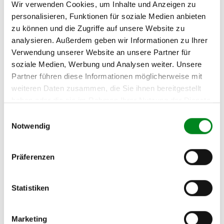
Wir verwenden Cookies, um Inhalte und Anzeigen zu
personalisieren, Funktionen für soziale Medien anbieten
zu können und die Zugriffe auf unsere Website zu
analysieren. Außerdem geben wir Informationen zu Ihrer
Verwendung unserer Website an unsere Partner für
soziale Medien, Werbung und Analysen weiter. Unsere
Partner führen diese Informationen möglicherweise mit
weiteren Daten zusammen, die Sie ihnen bereitgestellt
Zahlungs- und Lieferarten können außerhalb von Deutschland abweichen.
haben oder die sie im Rahmen Ihrer Nutzung der Dienste
gesammelt haben.
Einwilligungsauswahl
Beschreibung
Bewertungen
0
Notwendig
kfzteile-zentrum (
)
Präferenzen
e
b
a
y
-Mitglied seit 08/2006
Bewertungen der letzten 12 Monate:
% POSITIV
Statistiken
»
Jetzt alle ebay-Bewertungen lesen
Marketing