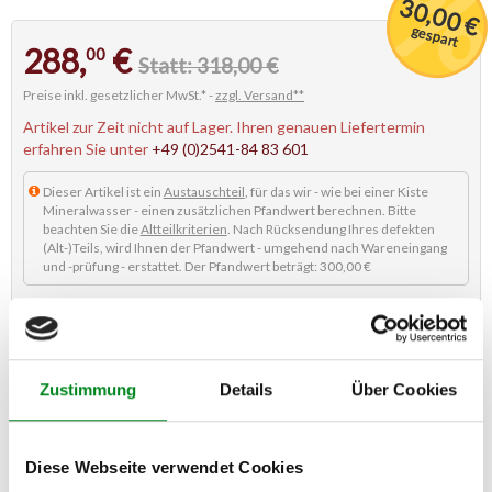
30,00 €
gespart
288,
€
00
Statt: 318,00 €
Preise inkl. gesetzlicher MwSt.* -
zzgl. Versand**
Artikel zur Zeit nicht auf Lager. Ihren genauen Liefertermin
erfahren Sie unter
+49 (0)2541-84 83 601
Dieser Artikel ist ein
Austauschteil
, für das wir - wie bei einer Kiste
Mineralwasser - einen zusätzlichen Pfandwert berechnen. Bitte
beachten Sie die
Altteilkriterien
. Nach Rücksendung Ihres defekten
(Alt-)Teils, wird Ihnen der Pfandwert - umgehend nach Wareneingang
und -prüfung - erstattet. Der Pfandwert beträgt: 300,00 €
Kostenloser
100%
12 Monate
Bestellen
ohne
Support
Qualität
Garantie
Registrierung
Dieser Artikel steht derzeit nicht zur Verfügung!
Zustimmung
Details
Über Cookies
Diese Webseite verwendet Cookies