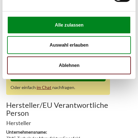
Passende Fahrzeuge:
Alle zulassen
Zur exakten Fahrzeug-Identifizierung können Sie auch unseren
Support kontaktieren (
Chat
, Telefon oder E-Mail).
Wir benötigen folgende Fahrzeugdaten:
Schlüsselnummer
zu 2
Auswahl erlauben
(2.1) und zu 3 (2.2) oder
Fahrgestellnummer
.
Passendes Fahrzeug nicht dabei?
Ablehnen
Fahrzeug-Suche für Rußpartikelfilter DPF
»
Oder einfach
im Chat
nachfragen.
Hersteller/EU Verantwortliche
Person
Hersteller
Unternehmensname: