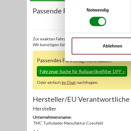
Einwilligungsauswahl
Passende Fahrzeuge:
Notwendig
Zur exakten Fahrzeug-Identifizierung können Sie auc
Wir benötigen folgende Fahrzeugdaten:
Schlüsselnu
Ablehnen
Passendes Fahrzeug nicht dabei?
Fahrzeug-Suche für Rußpartikelfilter DPF
»
Oder einfach
im Chat
nachfragen.
Hersteller/EU Verantwortliche
Hersteller
Unternehmensname:
TMC Turbolader Manufaktur Coesfeld