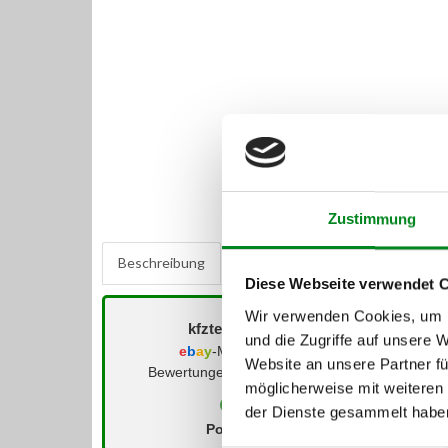
Zustimmung
Beschreibung
Bewertungen
0
Diese Webseite verwendet 
Wir verwenden Cookies, um I
kfzteile-zentrum (
)
und die Zugriffe auf unsere 
e
b
a
y
-Mitglied seit 08/2006
Website an unsere Partner fü
Bewertungen der letzten 12 Monate:
möglicherweise mit weiteren
der Dienste gesammelt habe
Positiv
Neutral