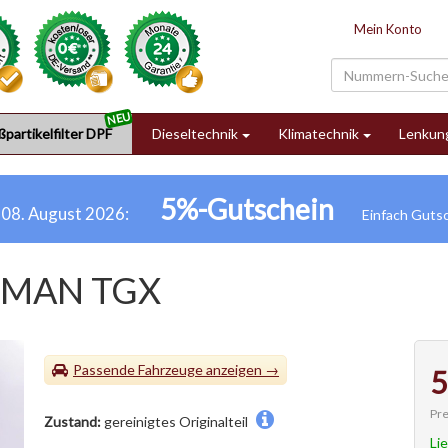
Mein Konto
partikelfilter DPF
Dieseltechnik
Klimatechnik
Lenkun
5%-Gutschein
h 08. August 2026:
er MAN TGX
Passende Fahrzeuge
5
Pre
Zustand:
gereinigtes Originalteil
Li