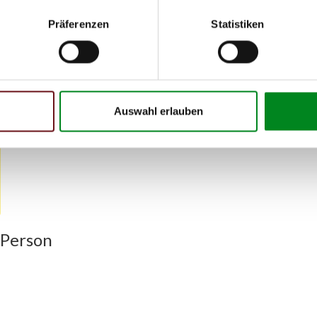
Präferenzen
Statistiken
h unseren Support kontaktieren (
Chat
, Telefon oder E-Mail).
mmer
zu 2 (2.1) und zu 3 (2.2) oder
Fahrgestellnummer
.
Auswahl erlauben
 Person