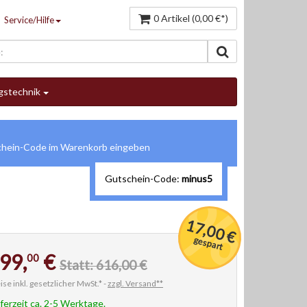
0 Artikel (0,00 €*)
Service/Hilfe
gstechnik
Gutschein-Code:
minus5
17,00 €
gespart
99,
€
00
Statt: 616,00 €
ise inkl. gesetzlicher MwSt.* -
zzgl. Versand**
eferzeit ca. 2-5 Werktage.