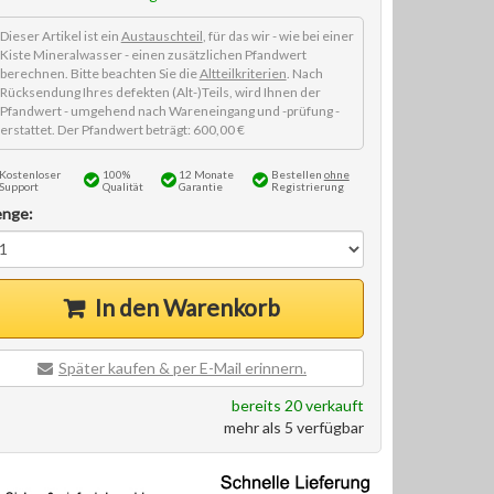
Dieser Artikel ist ein
Austauschteil
, für das wir - wie bei einer
Kiste Mineralwasser - einen zusätzlichen Pfandwert
berechnen. Bitte beachten Sie die
Altteilkriterien
. Nach
Rücksendung Ihres defekten (Alt-)Teils, wird Ihnen der
Pfandwert - umgehend nach Wareneingang und -prüfung -
erstattet. Der Pfandwert beträgt: 600,00 €
Kostenloser
100%
12 Monate
Bestellen
ohne
Support
Qualität
Garantie
Registrierung
nge:
In den Warenkorb
Später kaufen & per E-Mail erinnern.
bereits 20 verkauft
mehr als 5 verfügbar