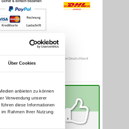
ungs- und Lieferarten können außerhalb von Deutschland
Über Cookies
eichen.
 Medien anbieten zu können
hrer Verwendung unserer
etzt alle ebay-Bewertungen lesen
 führen diese Informationen
ie im Rahmen Ihrer Nutzung