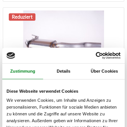
Reduziert
Zustimmung
Details
Über Cookies
DPF Rußpartikelfilter- VW / AUDI / PORSCHE - 3.0
Diese Webseite verwendet Cookies
Artikel-Nr.: DPF540040
Wir verwenden Cookies, um Inhalte und Anzeigen zu
Statt: 368,00 €
329,00 €
personalisieren, Funktionen für soziale Medien anbieten
zu können und die Zugriffe auf unsere Website zu
Zum Produkt
analysieren. Außerdem geben wir Informationen zu Ihrer