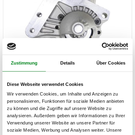
Zustimmung
Details
Über Cookies
Anlasser Citroen Berlingo C3 - Peugeot Partner 307
308 407 1.6HDI
Diese Webseite verwendet Cookies
Wir verwenden Cookies, um Inhalte und Anzeigen zu
Artikel-Nr.: 3021651
42,00 €
personalisieren, Funktionen für soziale Medien anbieten
zu können und die Zugriffe auf unsere Website zu
analysieren. Außerdem geben wir Informationen zu Ihrer
Zum Produkt
Verwendung unserer Website an unsere Partner für
soziale Medien, Werbung und Analysen weiter. Unsere