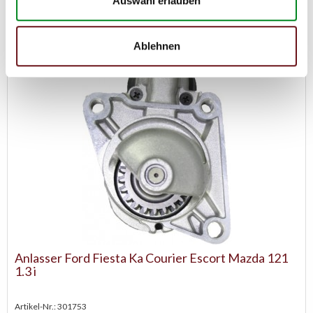
Auswahl erlauben
Zum Produkt
Ablehnen
Anlasser Ford Fiesta Ka Courier Escort Mazda 121
1.3 i
Artikel-Nr.: 301753