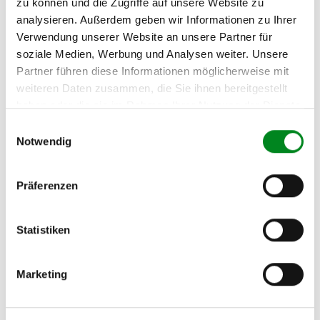
zu können und die Zugriffe auf unsere Website zu
Zum Produkt
analysieren. Außerdem geben wir Informationen zu Ihrer
Verwendung unserer Website an unsere Partner für
soziale Medien, Werbung und Analysen weiter. Unsere
Partner führen diese Informationen möglicherweise mit
weiteren Daten zusammen, die Sie ihnen bereitgestellt
haben oder die sie im Rahmen Ihrer Nutzung der Dienste
gesammelt haben.
Einwilligungsauswahl
Notwendig
Präferenzen
Statistiken
Lichtmaschine Mini MINI (R50, R53) One D
Marketing
Artikel-Nr.: 445.502.100