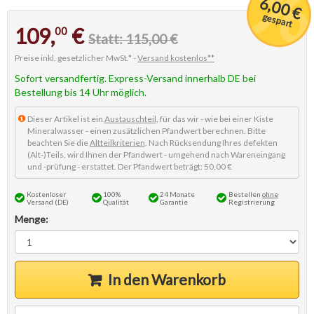
6,00 €
gespart
109,
€
00
Statt: 115,00 €
Preise inkl. gesetzlicher MwSt.* -
Versand kostenlos**
Sofort versandfertig. Express-Versand innerhalb DE bei
Bestellung bis 14 Uhr möglich.
Dieser Artikel ist ein
Austauschteil
, für das wir - wie bei einer Kiste
Mineralwasser - einen zusätzlichen Pfandwert berechnen. Bitte
beachten Sie die
Altteilkriterien
. Nach Rücksendung Ihres defekten
(Alt-)Teils, wird Ihnen der Pfandwert - umgehend nach Wareneingang
und -prüfung - erstattet. Der Pfandwert beträgt: 50,00 €
Kostenloser
100%
24 Monate
Bestellen
ohne
Versand (DE)
Qualität
Garantie
Registrierung
Menge:
In den Warenkorb