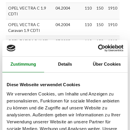
OPEL VECTRA C 1.9
04.2004
110
150
1910
CDTI
OPEL VECTRA C
04.2004
110
150
1910
Caravan 1.9 CDTI
OPEL ZAFIRA B (A05)
07.2005
110
150
1910
1.9 CDTI
SAAB 9-3 (YS3F) 1.9
09.2004
110
150
1910
TiD
Zustimmung
Details
Über Cookies
SAAB 9-3 Cabriolet
01.2006
110
150
1910
(YS3F) 1.9 TiD
Diese Webseite verwendet Cookies
SAAB 9-3 Kombi 1.9
03.2005
110
150
1910
Wir verwenden Cookies, um Inhalte und Anzeigen zu
TiD
personalisieren, Funktionen für soziale Medien anbieten
zu können und die Zugriffe auf unsere Website zu
analysieren. Außerdem geben wir Informationen zu Ihrer
Zur exakten Fahrzeug-Identifizierung können Sie auch unseren
Verwendung unserer Website an unsere Partner für
Support kontaktieren (
Chat
, Telefon oder E-Mail).
Wir benötigen folgende Fahrzeugdaten:
Schlüsselnummer
zu 2
soziale Medien, Werbung und Analysen weiter. Unsere