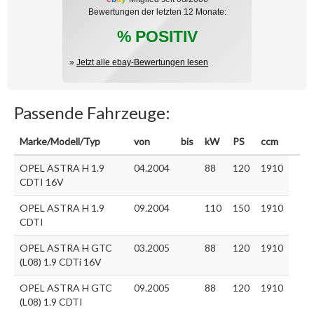
Bewertungen der letzten 12 Monate:
% POSITIV
»
Jetzt alle ebay-Bewertungen lesen
Passende Fahrzeuge:
Marke/Modell/Typ
von
bis
kW
PS
ccm
OPEL ASTRA H 1.9
04.2004
88
120
1910
CDTI 16V
OPEL ASTRA H 1.9
09.2004
110
150
1910
CDTI
OPEL ASTRA H GTC
03.2005
88
120
1910
(L08) 1.9 CDTi 16V
OPEL ASTRA H GTC
09.2005
88
120
1910
(L08) 1.9 CDTI