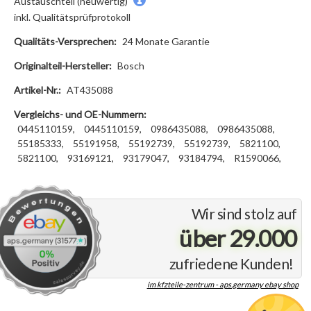
Austauschteil (neuwertig)
inkl. Qualitätsprüfprotokoll
Qualitäts-Versprechen:
24 Monate Garantie
Originalteil-Hersteller:
Bosch
Artikel-Nr.:
AT435088
Vergleichs- und OE-Nummern:
0445110159,
0445110159,
0986435088,
0986435088,
55185333,
55191958,
55192739,
55192739,
5821100,
5821100,
93169121,
93179047,
93184794,
R1590066,
Wir sind stolz auf
über 29.000
zufriedene Kunden!
im kfzteile-zentrum - aps.germany ebay shop