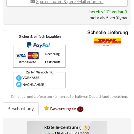
Später kaufen & per E-Mail erinnern.
bereits 174 verkauft
mehr als 5 verfügbar
Zahlungs- und Lieferarten können außerhalb von Deutschland abweichen.
Beschreibung
Bewertungen
0
kfzteile-zentrum (
)
e
b
a
y
-Mitglied seit 08/2006