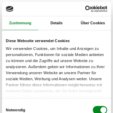
Austauschteil, Kaution: 60,00 €
Zum Produkt
Zustimmung
Details
Über Cookies
Reduziert
Diese Webseite verwendet Cookies
Wir verwenden Cookies, um Inhalte und Anzeigen zu
personalisieren, Funktionen für soziale Medien anbieten
zu können und die Zugriffe auf unsere Website zu
analysieren. Außerdem geben wir Informationen zu Ihrer
Verwendung unserer Website an unsere Partner für
soziale Medien, Werbung und Analysen weiter. Unsere
Partner führen diese Informationen möglicherweise mit
weiteren Daten zusammen, die Sie ihnen bereitgestellt
haben oder die sie im Rahmen Ihrer Nutzung der Dienste
gesammelt haben.
Einwilligungsauswahl
Einspritzdüse Audi A4 A6 2.7 TDI
Notwendig