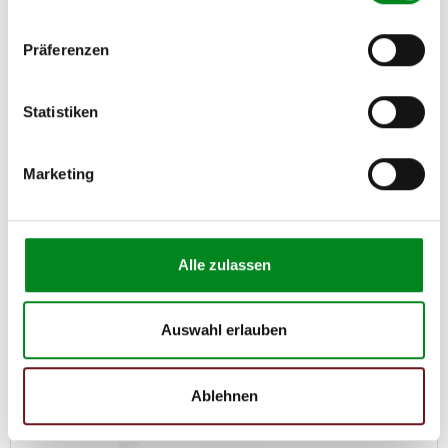
Artikel-Nr.: AT435353
Präferenzen
Statt: 285,00 €
149,00 €
Statistiken
Austauschteil, Kaution: 50,00 €
Zum Produkt
Marketing
Reduziert
Alle zulassen
Auswahl erlauben
Ablehnen