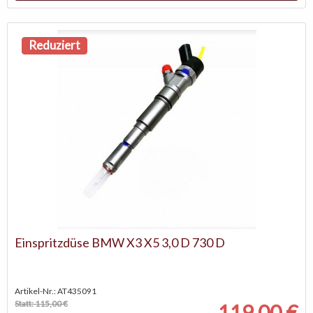
Reduziert
Einspritzdüse BMW X3 X5 3,0 D 730 D
Artikel-Nr.: AT435091
Statt: 115,00 €
119,00 €