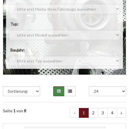
Typ:
Baujahr:
Seite
1
von
8
«
1
2
3
4
»