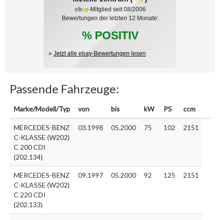
e
b
a
y
-Mitglied seit 08/2006
Bewertungen der letzten 12 Monate:
% POSITIV
»
Jetzt alle ebay-Bewertungen lesen
Passende Fahrzeuge:
Marke/Modell/Typ
von
bis
kW
PS
ccm
MERCEDES-BENZ
03.1998
05.2000
75
102
2151
C-KLASSE (W202)
C 200 CDI
(202.134)
MERCEDES-BENZ
09.1997
05.2000
92
125
2151
C-KLASSE (W202)
C 220 CDI
(202.133)