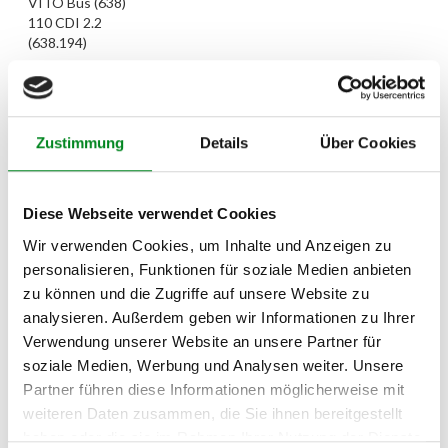
VITO Bus (638)
110 CDI 2.2
(638.194)
MERCEDES-BENZ
03.1999
07.2003
90
122
2151
VITO Bus (638)
112 CDI 2.2
(638.194)
Zustimmung
Details
Über Cookies
MERCEDES-BENZ
03.1999
07.2003
60
82
2151
VITO Kasten
Diese Webseite verwendet Cookies
(638) 108 CDI 2.2
(638.094)
Wir verwenden Cookies, um Inhalte und Anzeigen zu
personalisieren, Funktionen für soziale Medien anbieten
MERCEDES-BENZ
03.1999
07.2003
75
102
2151
zu können und die Zugriffe auf unsere Website zu
VITO Kasten
(638) 110 CDI 2.2
analysieren. Außerdem geben wir Informationen zu Ihrer
(638.094)
Verwendung unserer Website an unsere Partner für
soziale Medien, Werbung und Analysen weiter. Unsere
MERCEDES-BENZ
03.1999
07.2003
90
122
2151
Partner führen diese Informationen möglicherweise mit
VITO Kasten
(638) 112 CDI 2.2
weiteren Daten zusammen, die Sie ihnen bereitgestellt
(638.094)
haben oder die sie im Rahmen Ihrer Nutzung der Dienste