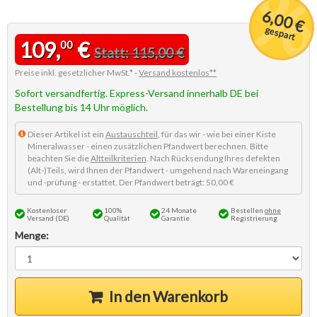
6,00 €
gespart
109,
€
00
Statt: 115,00 €
Preise inkl. gesetzlicher MwSt.* -
Versand kostenlos**
Sofort versandfertig. Express-Versand innerhalb DE bei
Bestellung bis 14 Uhr möglich.
Dieser Artikel ist ein
Austauschteil
, für das wir - wie bei einer Kiste
Mineralwasser - einen zusätzlichen Pfandwert berechnen. Bitte
beachten Sie die
Altteilkriterien
. Nach Rücksendung Ihres defekten
(Alt-)Teils, wird Ihnen der Pfandwert - umgehend nach Wareneingang
und -prüfung - erstattet. Der Pfandwert beträgt: 50,00 €
Kostenloser
100%
24 Monate
Bestellen
ohne
Versand (DE)
Qualität
Garantie
Registrierung
Menge:
In den Warenkorb