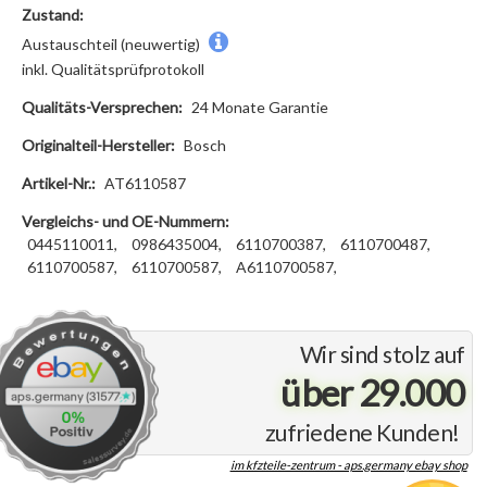
Zustand:
Austauschteil (neuwertig)
inkl. Qualitätsprüfprotokoll
Qualitäts-Versprechen:
24 Monate Garantie
Originalteil-Hersteller:
Bosch
Artikel-Nr.:
AT6110587
Vergleichs- und OE-Nummern:
0445110011,
0986435004,
6110700387,
6110700487,
6110700587,
6110700587,
A6110700587,
Wir sind stolz auf
über 29.000
zufriedene Kunden!
im kfzteile-zentrum - aps.germany ebay shop