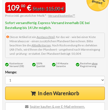
gespart
109,
€
00
Statt: 115,00 €
Preise inkl. gesetzlicher MwSt.* -
Versand kostenlos**
Sofort versandfertig. Express-Versand innerhalb DE bei
Bestellung bis 14 Uhr möglich.
Dieser Artikel ist ein
Austauschteil
, für das wir - wie bei einer Kiste
Mineralwasser - einen zusätzlichen Pfandwert berechnen. Bitte
beachten Sie die
Altteilkriterien
. Nach Rücksendung Ihres defekten
(Alt-)Teils, wird Ihnen der Pfandwert - umgehend nach Wareneingang
und -prüfung - erstattet. Der Pfandwert beträgt: 50,00 €
Kostenloser
100%
24 Monate
Bestellen
ohne
Versand (DE)
Qualität
Garantie
Registrierung
Menge:
In den Warenkorb
Später kaufen & per E-Mail erinnern.