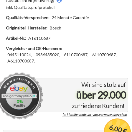
Austauschteil (neuwertig)
inkl. Qualitätsprüfprotokoll
Qualitäts-Versprechen:
24 Monate Garantie
Originalteil-Hersteller:
Bosch
Artikel-Nr.:
AT6110687
Vergleichs- und OE-Nummern:
0445110024,
0986435020,
6110700687,
6110700687,
A6110700687,
Wir sind stolz auf
über 29.000
zufriedene Kunden!
im kfzteile-zentrum - aps.germany ebay shop
6,00 €