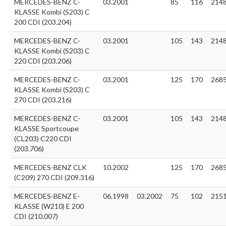
MERCEDES-BENZ C-
03.2001
85
116
214
KLASSE Kombi (S203) C
200 CDI (203.204)
MERCEDES-BENZ C-
03.2001
105
143
214
KLASSE Kombi (S203) C
220 CDI (203.206)
MERCEDES-BENZ C-
03.2001
125
170
268
KLASSE Kombi (S203) C
270 CDI (203.216)
MERCEDES-BENZ C-
03.2001
105
143
214
KLASSE Sportcoupe
(CL203) C220 CDI
(203.706)
MERCEDES-BENZ CLK
10.2002
125
170
268
(C209) 270 CDI (209.316)
MERCEDES-BENZ E-
06.1998
03.2002
75
102
215
KLASSE (W210) E 200
CDI (210.007)