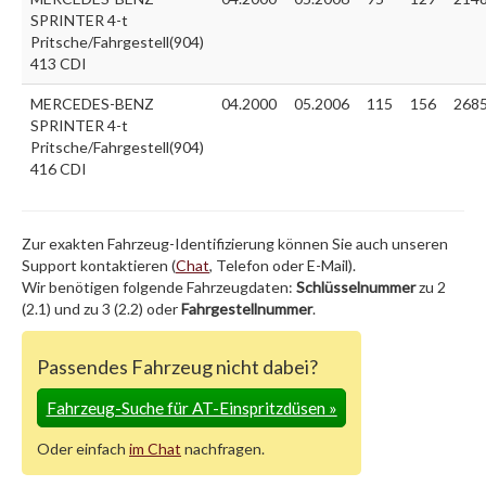
SPRINTER 4-t
Pritsche/Fahrgestell(904)
413 CDI
MERCEDES-BENZ
04.2000
05.2006
115
156
268
SPRINTER 4-t
Pritsche/Fahrgestell(904)
416 CDI
Zur exakten Fahrzeug-Identifizierung können Sie auch unseren
Support kontaktieren (
Chat
, Telefon oder E-Mail).
Wir benötigen folgende Fahrzeugdaten:
Schlüsselnummer
zu 2
(2.1) und zu 3 (2.2) oder
Fahrgestellnummer
.
Passendes Fahrzeug nicht dabei?
Fahrzeug-Suche für AT-Einspritzdüsen
»
Oder einfach
im Chat
nachfragen.