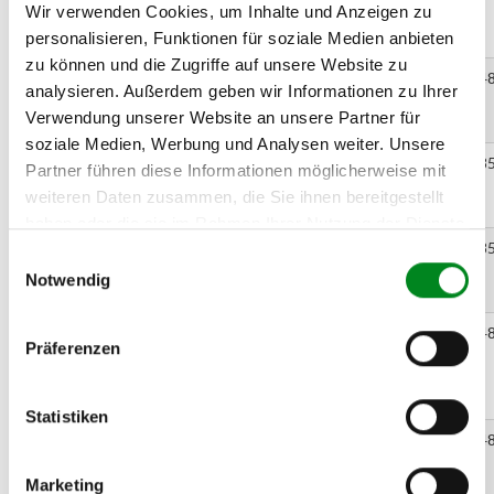
Wir verwenden Cookies, um Inhalte und Anzeigen zu
SPRINTER 3-t Kasten
(903) 313 CDI
personalisieren, Funktionen für soziale Medien anbieten
zu können und die Zugriffe auf unsere Website zu
MERCEDES-BENZ
08.2002
05.2006
95
129
214
analysieren. Außerdem geben wir Informationen zu Ihrer
SPRINTER 3-t Kasten
Verwendung unserer Website an unsere Partner für
(903) 313 CDI
soziale Medien, Werbung und Analysen weiter. Unsere
MERCEDES-BENZ
04.2000
05.2006
115
156
268
Partner führen diese Informationen möglicherweise mit
SPRINTER 3-t Kasten
weiteren Daten zusammen, die Sie ihnen bereitgestellt
(903) 316 CDI
haben oder die sie im Rahmen Ihrer Nutzung der Dienste
MERCEDES-BENZ
08.2002
05.2006
115
156
268
gesammelt haben.
Einwilligungsauswahl
SPRINTER 3-t Kasten
Notwendig
(903) 316 CDI
MERCEDES-BENZ
04.2000
05.2006
60
82
214
Präferenzen
SPRINTER 3-t
Pritsche/Fahrgestell(903)
308 CDI
Statistiken
MERCEDES-BENZ
04.2000
05.2006
80
109
214
SPRINTER 3-t
Pritsche/Fahrgestell(903)
Marketing