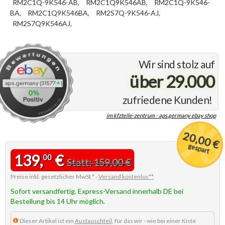
RM2C1Q-9K546-AB,
RM2C1Q9K546AB,
RM2C1Q-9K546-
BA,
RM2C1Q9K546BA,
RM2S7Q-9K546-AJ,
RM2S7Q9K546AJ,
Wir sind stolz auf
über 29.000
zufriedene Kunden!
im kfzteile-zentrum - aps.germany ebay shop
20,00 €
gespart
139,
€
00
Statt: 159,00 €
Preise inkl. gesetzlicher MwSt.* -
Versand kostenlos**
Sofort versandfertig. Express-Versand innerhalb DE bei
Bestellung bis 14 Uhr möglich.
Dieser Artikel ist ein
Austauschteil
, für das wir - wie bei einer Kiste