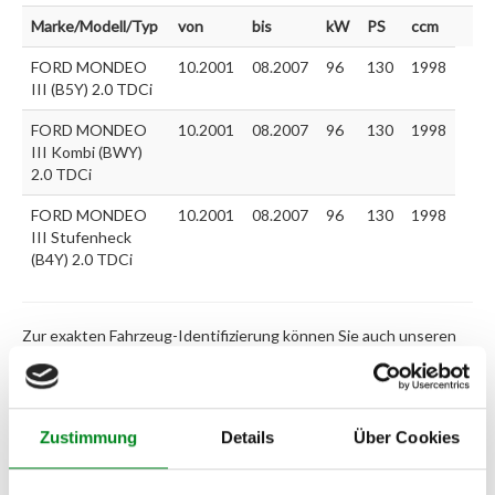
Marke/Modell/Typ
von
bis
kW
PS
ccm
FORD MONDEO
10.2001
08.2007
96
130
1998
III (B5Y) 2.0 TDCi
FORD MONDEO
10.2001
08.2007
96
130
1998
III Kombi (BWY)
2.0 TDCi
FORD MONDEO
10.2001
08.2007
96
130
1998
III Stufenheck
(B4Y) 2.0 TDCi
Zur exakten Fahrzeug-Identifizierung können Sie auch unseren
Support kontaktieren (
Chat
, Telefon oder E-Mail).
Wir benötigen folgende Fahrzeugdaten:
Schlüsselnummer
zu 2
(2.1) und zu 3 (2.2) oder
Fahrgestellnummer
.
Zustimmung
Details
Über Cookies
Passendes Fahrzeug nicht dabei?