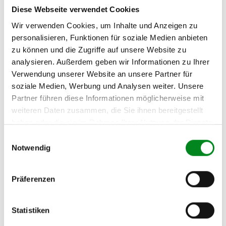
Fahrzeug-Suche für AT-Einspritzdüsen
»
Diese Webseite verwendet Cookies
Oder einfach
im Chat
nachfragen.
Wir verwenden Cookies, um Inhalte und Anzeigen zu
personalisieren, Funktionen für soziale Medien anbieten
Hersteller/EU Verantwortliche
zu können und die Zugriffe auf unsere Website zu
Person
analysieren. Außerdem geben wir Informationen zu Ihrer
Verwendung unserer Website an unsere Partner für
Hersteller
soziale Medien, Werbung und Analysen weiter. Unsere
Unternehmensname:
Partner führen diese Informationen möglicherweise mit
TMC Turbolader Manufaktur Coesfeld
weiteren Daten zusammen, die Sie ihnen bereitgestellt
Adresse:
haben oder die sie im Rahmen Ihrer Nutzung der Dienste
Am Wasserturm 55, Coesfeld, NRW, 48653, DE
gesammelt haben.
Einwilligungsauswahl
E-Mail:
Notwendig
info@tmc-turbo.de
Telefon:
Präferenzen
02541/8483601
Statistiken