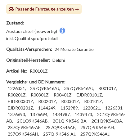
Passende Fahrzeuge
Zustand:
Austauschteil (neuwertig)
inkl. Qualitätsprüfprotokoll
Qualitäts-Versprechen:
24 Monate Garantie
Originalteil-Hersteller:
Delphi
Artikel-Nr.:
R00101Z
Vergleichs- und OE-Nummern:
1226331,
2S7Q9K546AJ,
3S7Q9K546AJ,
R00101Z,
R00201Z,
R00301Z,
R00401Z,
EJDR00101Z,
EJDR00301Z,
R00201Z,
R00301Z,
R00101Z,
EJDR00201Z,
1144249,
1152989,
1220621,
1226331,
1376693,
1376694,
1434987,
1439473,
2C1Q-9K546-
AB,
2C1Q9K546AB,
2C1Q-9K546-BA,
2C1Q9K546BA,
2S7Q-9K546-AE,
2S7Q9K546AE,
2S7Q-9K546-AH,
2S7Q9K546AH,
2S7Q-9K546-AJ,
2S7Q9K546AJ,