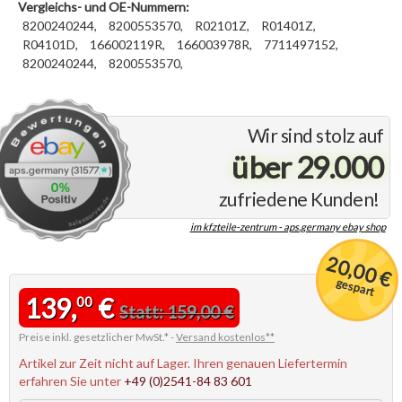
Vergleichs- und OE-Nummern:
8200240244,
8200553570,
R02101Z,
­R01401Z,
R04101D,
166002119R,
166003978R,
7711497152,
8200240244,
8200553570,
Wir sind stolz auf
über 29.000
zufriedene Kunden!
im kfzteile-zentrum - aps.germany ebay shop
20,00 €
gespart
139,
€
00
Statt: 159,00 €
Preise inkl. gesetzlicher MwSt.* -
Versand kostenlos**
Artikel zur Zeit nicht auf Lager. Ihren genauen Liefertermin
erfahren Sie unter
+49 (0)2541-84 83 601