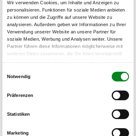
Wir verwenden Cookies, um Inhalte und Anzeigen zu
Hersteller/EU Verantwortliche
personalisieren, Funktionen für soziale Medien anbieten
Person
zu können und die Zugriffe auf unsere Website zu
Hersteller
analysieren. Außerdem geben wir Informationen zu Ihrer
Verwendung unserer Website an unsere Partner für
Unternehmensname:
TMC Turbolader Manufaktur Coesfeld
soziale Medien, Werbung und Analysen weiter. Unsere
Partner führen diese Informationen möglicherweise mit
Adresse:
Am Wasserturm 55, Coesfeld, NRW, 48653, DE
weiteren Daten zusammen, die Sie ihnen bereitgestellt
haben oder die sie im Rahmen Ihrer Nutzung der Dienste
E-Mail:
gesammelt haben.
info@tmc-turbo.de
Einwilligungsauswahl
Notwendig
Telefon:
02541/8483601
Präferenzen
Statistiken
Die Vorgehensweise bei der
Aufbereitung von Common-Rail-
Marketing