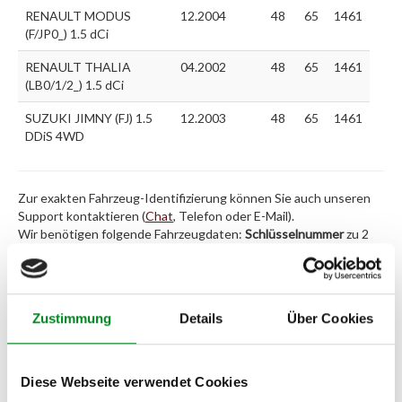
RENAULT MODUS
12.2004
48
65
1461
(F/JP0_) 1.5 dCi
RENAULT THALIA
04.2002
48
65
1461
(LB0/1/2_) 1.5 dCi
SUZUKI JIMNY (FJ) 1.5
12.2003
48
65
1461
DDiS 4WD
Zur exakten Fahrzeug-Identifizierung können Sie auch unseren
Support kontaktieren (
Chat
, Telefon oder E-Mail).
Wir benötigen folgende Fahrzeugdaten:
Schlüsselnummer
zu 2
(2.1) und zu 3 (2.2) oder
Fahrgestellnummer
.
Passendes Fahrzeug nicht dabei?
Zustimmung
Details
Über Cookies
Fahrzeug-Suche für AT-Einspritzdüsen
»
Oder einfach
im Chat
nachfragen.
Diese Webseite verwendet Cookies