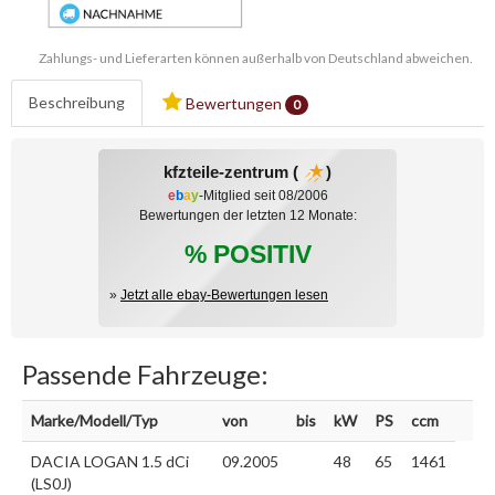
Zahlungs- und Lieferarten können außerhalb von Deutschland abweichen.
Beschreibung
Bewertungen
0
kfzteile-zentrum (
)
e
b
a
y
-Mitglied seit 08/2006
Bewertungen der letzten 12 Monate:
% POSITIV
»
Jetzt alle ebay-Bewertungen lesen
Passende Fahrzeuge:
Marke/Modell/Typ
von
bis
kW
PS
ccm
DACIA LOGAN 1.5 dCi
09.2005
48
65
1461
(LS0J)