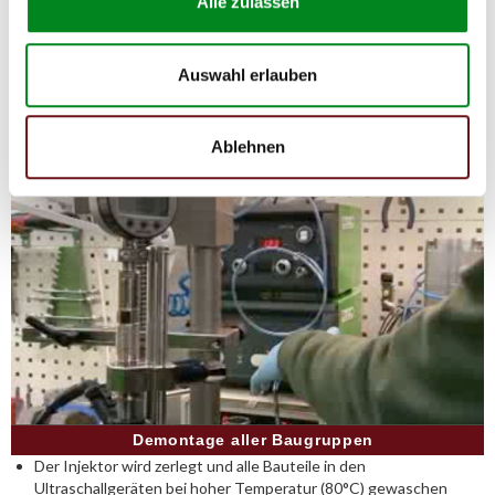
Alle zulassen
weniger als
50%
des Preises eines original Common-Rail-Injektoren.
Auf diese Weise können Reparatur- und
Instandhaltungskosten reduziert werden.
Auswahl erlauben
Ablehnen
Demontage aller Baugruppen
Der Injektor wird zerlegt und alle Bauteile in den
Ultraschallgeräten bei hoher Temperatur (80°C) gewaschen