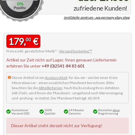
zufriedene Kunden!
im kfzteile-zentrum - aps.germany ebay shop
179,
€
00
Preise inkl. gesetzlicher MwSt.* -
Versand kostenlos**
Artikel zur Zeit nicht auf Lager. Ihren genauen Liefertermin
erfahren Sie unter
+49 (0)2541-84 83 601
Dieser Artikel ist ein
Austauschteil
, für das wir - wie bei einer Kiste
Mineralwasser - einen zusätzlichen Pfandwert berechnen. Bitte
beachten Sie die
Altteilkriterien
. Nach Rücksendung Ihres defekten
(Alt-)Teils, wird Ihnen der Pfandwert - umgehend nach Wareneingang
und -prüfung - erstattet. Der Pfandwert beträgt: 60,00 €
Kostenloser
100%
24 Monate
Bestellen
ohne
Versand (DE)
Qualität
Garantie
Registrierung
Dieser Artikel steht derzeit nicht zur Verfügung!