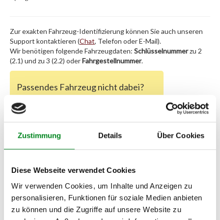
Zur exakten Fahrzeug-Identifizierung können Sie auch unseren
Support kontaktieren (
Chat
, Telefon oder E-Mail).
Wir benötigen folgende Fahrzeugdaten:
Schlüsselnummer
zu 2
(2.1) und zu 3 (2.2) oder
Fahrgestellnummer
.
Passendes Fahrzeug nicht dabei?
Fahrzeug-Suche für AT-Einspritzdüsen
»
Oder einfach
im Chat
nachfragen.
Zustimmung
Details
Über Cookies
Hersteller/EU Verantwortliche
Person
Diese Webseite verwendet Cookies
Hersteller
Wir verwenden Cookies, um Inhalte und Anzeigen zu
Unternehmensname:
personalisieren, Funktionen für soziale Medien anbieten
TMC Turbolader Manufaktur Coesfeld
zu können und die Zugriffe auf unsere Website zu