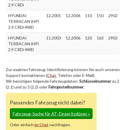
2.9 CRDi
HYUNDAI
12.2001
12.2006
110
150
2902
TERRACAN (HP)
2.9 CRDi 4WD
HYUNDAI
11.2003
12.2006
120
163
2902
TERRACAN (HP)
2.9 CRDi 4WD
Zur exakten Fahrzeug-Identifizierung können Sie auch unseren
Support kontaktieren (
Chat
, Telefon oder E-Mail).
Wir benötigen folgende Fahrzeugdaten:
Schlüsselnummer
zu 2
(2.1) und zu 3 (2.2) oder
Fahrgestellnummer
.
Passendes Fahrzeug nicht dabei?
Fahrzeug-Suche für AT-Einspritzdüsen
»
Oder einfach
im Chat
nachfragen.