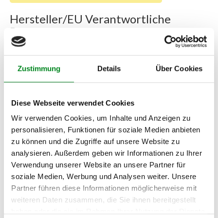
Hersteller/EU Verantwortliche
Person
Hersteller
Unternehmensname:
Zustimmung
Details
Über Cookies
TMC Turbolader Manufaktur Coesfeld
Adresse:
Am Wasserturm 55, Coesfeld, NRW, 48653, DE
Diese Webseite verwendet Cookies
E-Mail:
Wir verwenden Cookies, um Inhalte und Anzeigen zu
info@tmc-turbo.de
personalisieren, Funktionen für soziale Medien anbieten
Telefon:
zu können und die Zugriffe auf unsere Website zu
02541/8483601
analysieren. Außerdem geben wir Informationen zu Ihrer
Verwendung unserer Website an unsere Partner für
soziale Medien, Werbung und Analysen weiter. Unsere
Partner führen diese Informationen möglicherweise mit
Die Vorgehensweise bei der
weiteren Daten zusammen, die Sie ihnen bereitgestellt
haben oder die sie im Rahmen Ihrer Nutzung der Dienste
Aufbereitung von Common-Rail-