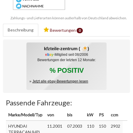
Zahlungs- und Lieferarten können außerhalb von Deutschland abweichen.
Beschreibung
Bewertungen
0
kfzteile-zentrum (
)
e
b
a
y
-Mitglied seit 08/2006
Bewertungen der letzten 12 Monate:
% POSITIV
»
Jetzt alle ebay-Bewertungen lesen
Passende Fahrzeuge:
Marke/Modell/Typ
von
bis
kW
PS
ccm
HYUNDAI
11.2001
07.2003
110
150
2902
TERRACAN (HP)