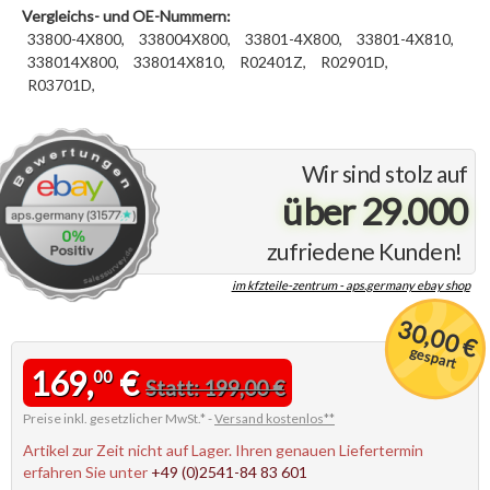
Vergleichs- und OE-Nummern:
33800-4X800,
338004X800,
33801-4X800,
33801-4X810,
338014X800,
338014X810,
R02401Z,
R02901D,
R03701D,
Wir sind stolz auf
über 29.000
zufriedene Kunden!
im kfzteile-zentrum - aps.germany ebay shop
30,00 €
gespart
169,
€
00
Statt: 199,00 €
Preise inkl. gesetzlicher MwSt.* -
Versand kostenlos**
Artikel zur Zeit nicht auf Lager. Ihren genauen Liefertermin
erfahren Sie unter
+49 (0)2541-84 83 601