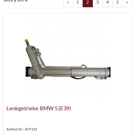
«
1
2
3
4
5
»
Lenkgetriebe BMW 5 (E39)
Artikel-Nr.: AT9135