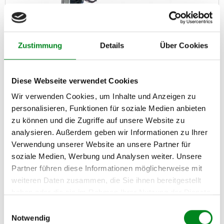
Lenksäule
Zustimmung
Details
Über Cookies
Artikel-Nr.: AT9497
419,00 €
Diese Webseite verwendet Cookies
Austauschteil, Kaution: 150,00 €
Wir verwenden Cookies, um Inhalte und Anzeigen zu
personalisieren, Funktionen für soziale Medien anbieten
Zum Produkt
zu können und die Zugriffe auf unsere Website zu
analysieren. Außerdem geben wir Informationen zu Ihrer
Verwendung unserer Website an unsere Partner für
soziale Medien, Werbung und Analysen weiter. Unsere
Partner führen diese Informationen möglicherweise mit
weiteren Daten zusammen, die Sie ihnen bereitgestellt
haben oder die sie im Rahmen Ihrer Nutzung der Dienste
gesammelt haben.
Einwilligungsauswahl
Notwendig