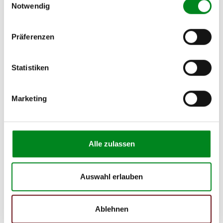
oder abgefallen)
Notwendig
Riemenscheibe mit Unwucht oder Beschädigung
Adapter mit Beschädigungen
Präferenzen
Reparatur- und
Aufbereitungsprozess
Statistiken
Die Aufbereitung wird nach festgelegten und bewährten
Arbeitsschritten durchgeführt, die die Qualität des Prozesses
sicherstellen. Alle Teile durchlaufen einen streng
Marketing
kontrollierten, definierten Aufbereitungsprozess:
1. Stufe - Demontage, Reinigung und Überholung
Auf die Sichtkontrolle des Altteils (Gewinde, Leitungen,
Spurstangen, Gehäuse und Anbauteile) erfolgt die komplette
Alle zulassen
Demontage in die Einzelkomponenten. Nachdem alle
Verschleißteile fachgerecht entfernt und entsorgt worden
sind, werden die Einzelkomponenten einer erneuten,
Auswahl erlauben
detaillierten Sichtprüfung unterzogen.
Zur anschließenden Reinigung werden ausschließlich
bewährte Verfahren, die ein hochwertiges Ergebnis
Ablehnen
sicherstellen, verwendet. Hierzu gehören