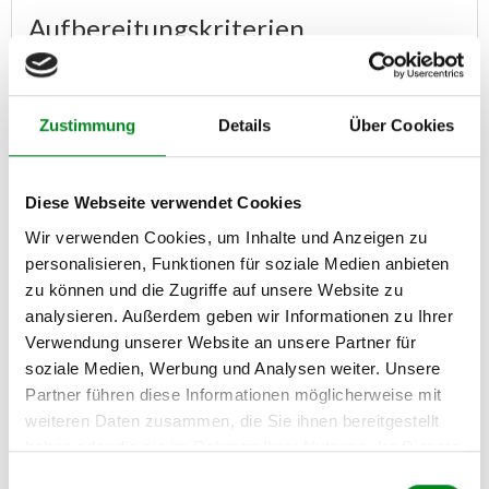
Aufbereitungskriterien
Sicher ist Ihnen klar, das auch eine 1 zu 1 Instandsetzung seine
Grenzen kennt. Diese treten ein, wenn das Altteil einfach nicht
mehr aufarbeitungsfähig ist.
Bei folgenden Mängeln ist eine
Zustimmung
Details
Über Cookies
Aufarbeitung NICHT mehr möglich:
Bei Lenkgetrieben:
Zerlegte Lenkgetriebe
Diese Webseite verwendet Cookies
Beschädigte Lenkspindel (Verzahnung)
Wir verwenden Cookies, um Inhalte und Anzeigen zu
Beschädigte oder überdrehte Gewinde
Beschädigte Gehäuse
personalisieren, Funktionen für soziale Medien anbieten
Fehlende Anbauteile ( Druckleitungen, Spurstange usw.)
zu können und die Zugriffe auf unsere Website zu
Verrostete Zahnstangen
analysieren. Außerdem geben wir Informationen zu Ihrer
Lenkgetriebe, die aus einem Unfall stammen
Verwendung unserer Website an unsere Partner für
Bei Servopumpen:
soziale Medien, Werbung und Analysen weiter. Unsere
Beschädigte Rohre der Zuleitungen
Partner führen diese Informationen möglicherweise mit
Gehäusedeckel gebrochen
weiteren Daten zusammen, die Sie ihnen bereitgestellt
Welle aus der Servopumpe herausgerissen oder beschädigt
haben oder die sie im Rahmen Ihrer Nutzung der Dienste
Gebrochene Gehäuse sowie beschädigte Gewinde
gesammelt haben.
Abgenutzte Wellen (Riemenscheibe oder Adapter gelöst
Einwilligungsauswahl