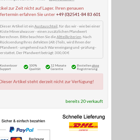
tikel zur Zeit nicht auf Lager. Ihren genauen
efertermin erfahren Sie unter
+49 (0)2541-84 83 601
Dieser Artikel ist ein
Austauschteil
, für das wir - wie bei einer
Kiste Mineralwasser - einen zusätzlichen Pfandwert
berechnen. Bitte beachten Sie die
Altteilkriterien
. Nach
Rücksendung Ihres defekten (Alt-)Teils, wird Ihnen der
Pfandwert - umgehend nach Wareneingang und -prüfung -
erstattet. Der Pfandwert beträgt: 300,00 €
Kostenloser
100%
12 Monate
Bestellen
ohne
Support
Qualität
Garantie
Registrierung
Dieser Artikel steht derzeit nicht zur Verfügung!
bereits 20 verkauft