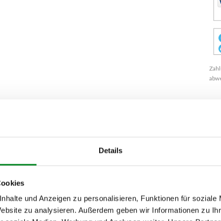
Zahl
abw
% POSITIV
»
J
Details
Cookies
nhalte und Anzeigen zu personalisieren, Funktionen für soziale
Website zu analysieren. Außerdem geben wir Informationen zu I