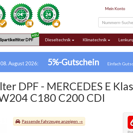
Mein Konto
partikelfilter DPF
Dieseltechnik
Klimatechnik
Lenkun
5%-Gutschein
h 08. August 2026:
filter DPF - MERCEDES E Kla
 W204 C180 C200 CDI
Passende Fahrzeuge
Pre