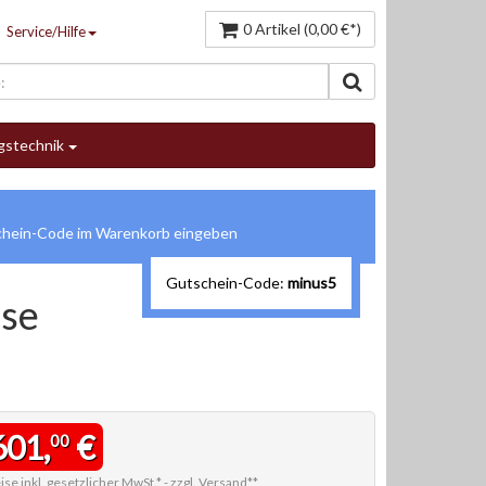
0 Artikel (0,00 €*)
Service/Hilfe
gstechnik
Gutschein-Code:
minus5
sse
601,
€
00
ise inkl. gesetzlicher MwSt.* -
zzgl. Versand**