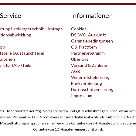
Service
Informationen
itung Lenkungstechnik - Anfrage
Cookies
tionsabwicklung
DSGVO-Auskunft
t
Garantiebedingungen
pp
OS-Plattform
zteile (Austauschteile)
Partnerprogramm
Kriterien
Über uns
t für (Alt-)Teile
Versand & Zahlung
AGB
Widerrufsbelehrung
Bankverbindung
Datenschutzerklärung
Impressum
esetzl. Mehrwertsteuer zzgl.
Versandkosten
und ggf. Nachnahmegebühren, wenn nicht
enloser Versand bei DHL Normalversand innerhalb Deutschlands. Gilt nicht für Nac
ngelhaftungsansprüchen eine freiwillige Garantie von 24 Monate auf angebotene Er
Garantie von 12 Monaten eingeräumt wird.