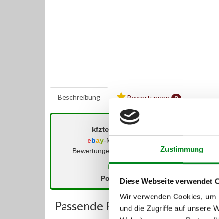
Beschreibung
Bewertungen
0
kfzteile-zentrum (
)
e
b
a
y
-Mitglied seit 08/2006
Zustimmung
Bewertungen der letzten 12 Monate:
Positiv
Neutral
Diese Webseite verwendet 
Wir verwenden Cookies, um I
Passende Fahrzeuge:
und die Zugriffe auf unsere 