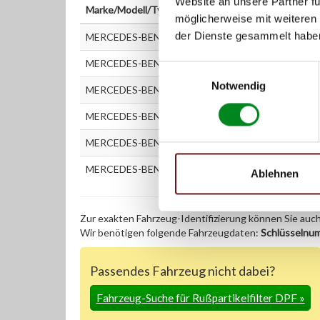
Website an unsere Partner fü
Marke/Modell/Typ
möglicherweise mit weiteren
der Dienste gesammelt habe
MERCEDES-BENZ C-KLASSE (W204) C 180 CDI (204
MERCEDES-BENZ C-KLASSE (W204) C 200 CDI (204
Einwilligungsauswahl
Notwendig
MERCEDES-BENZ C-KLASSE Kombi (S204) C 180 CDI
MERCEDES-BENZ C-KLASSE Kombi (S204) C 200 CDI
MERCEDES-BENZ E-KLASSE (W212) E 200 CDI / Blue
MERCEDES-BENZ E-KLASSE Kombi (S212) E 200 CDI 
Ablehnen
Zur exakten Fahrzeug-Identifizierung können Sie auc
Wir benötigen folgende Fahrzeugdaten:
Schlüsselnu
Passendes Fahrzeug nicht dabei?
Fahrzeug-Suche für Rußpartikelfilter DPF
»