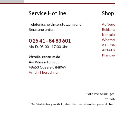
Service Hotline
Shop 
Telefonische Unterstützung und
Aufbere
Beratung unter:
Reklama
Kontak
WhatsA
0 25 41 - 84 83 601
AT-Ersat
Mo-Fr, 08:00 - 17:00 Uhr
Altteil-
Pfandwer
kfzteile-zentrum.de
Am Wasserturm 55
48653 Coesfeld (NRW)
Anfahrt berechnen
* Alle Preise inkl. g
**Kost
1
Der Verkäufer gewährt neben den bestehenden gesetzlichen Mä