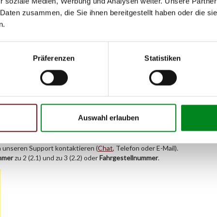
r soziale Medien, Werbung und Analysen weiter. Unsere Partner
von
 Daten zusammen, die Sie ihnen bereitgestellt haben oder die s
n.
.000)
01.2011
.001)
01.2011
Präferenzen
Statistiken
 (204.200)
01.2011
 (204.201)
08.2010
TEC (212.005, 212.006)
01.2009
/ BlueTEC (212.205, 212.206)
11.2009
Auswahl erlauben
h unseren Support kontaktieren (
Chat
, Telefon oder E-Mail).
mmer
zu 2 (2.1) und zu 3 (2.2) oder
Fahrgestellnummer
.