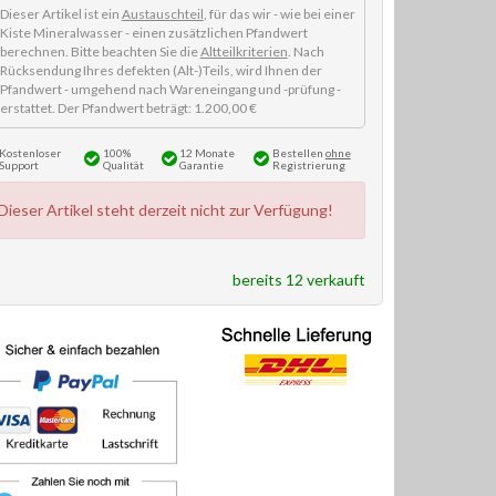
Dieser Artikel ist ein
Austauschteil
, für das wir - wie bei einer
Kiste Mineralwasser - einen zusätzlichen Pfandwert
berechnen. Bitte beachten Sie die
Altteilkriterien
. Nach
Rücksendung Ihres defekten (Alt-)Teils, wird Ihnen der
Pfandwert - umgehend nach Wareneingang und -prüfung -
erstattet. Der Pfandwert beträgt: 1.200,00 €
Kostenloser
100%
12 Monate
Bestellen
ohne
Support
Qualität
Garantie
Registrierung
Dieser Artikel steht derzeit nicht zur Verfügung!
bereits 12 verkauft