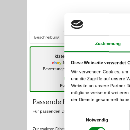
Beschreibung
Bewertungen
0
Zustimmung
kfzteile-zentrum (
)
Diese Webseite verwendet 
e
b
a
y
-Mitglied seit 08/2006
Bewertungen der letzten 12 Monate:
Wir verwenden Cookies, um I
und die Zugriffe auf unsere 
Positiv
Neutral
Website an unsere Partner fü
möglicherweise mit weiteren
der Dienste gesammelt habe
Passende Fahrzeuge:
Für passenden DPF-Einsatz kontaktieren Sie bitte u
Einwilligungsauswahl
Notwendig
Zur exakten Fahrzeug-Identifizierung können Sie auc