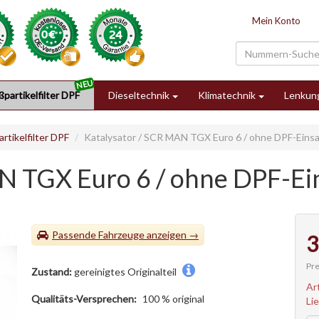
Mein Konto
partikelfilter DPF
Dieseltechnik
Klimatechnik
Lenkun
rtikelfilter DPF
Katalysator / SCR MAN TGX Euro 6 / ohne DPF-Einsat
N TGX Euro 6 / ohne DPF-Ein
Passende Fahrzeuge
3
Pre
Zustand:
gereinigtes Originalteil
Ar
Qualitäts-Versprechen:
100 % original
Li