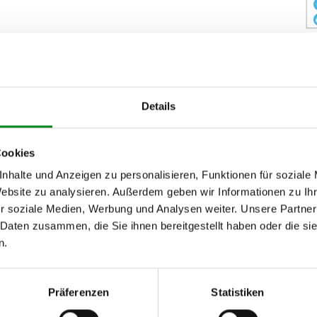
Zahl
abw
Details
% POSITIV
»
J
Cookies
nhalte und Anzeigen zu personalisieren, Funktionen für soziale
Website zu analysieren. Außerdem geben wir Informationen zu I
r soziale Medien, Werbung und Analysen weiter. Unsere Partner
 Daten zusammen, die Sie ihnen bereitgestellt haben oder die s
n.
nseren Kundenservice.
Präferenzen
Statistiken
h unseren Support kontaktieren (
Chat
, Telefon oder E-Mail).