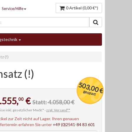
0 Artikel (0,00 €*)
Service/Hilfe
gstechnik
z (!)
satz (!)
503,00 €
gespart
.555,
€
00
Statt: 4.058,00 €
ise inkl. gesetzlicher MwSt.* -
zzgl. Versand**
tikel zur Zeit nicht auf Lager. Ihren genauen
efertermin erfahren Sie unter
+49 (0)2541-84 83 601