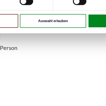
mmer
zu 2 (2.1) und zu 3 (2.2) oder
Fahrgestellnummer
.
Auswahl erlauben
 Person