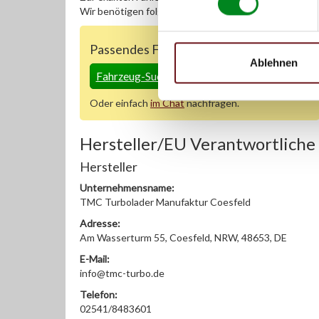
Wir benötigen folgende Fahrzeugdaten:
Schlüsselnu
Passendes Fahrzeug nicht dabei?
Ablehnen
Fahrzeug-Suche für Rußpartikelfilter DPF
»
Oder einfach
im Chat
nachfragen.
Hersteller/EU Verantwortliche
Hersteller
Unternehmensname:
TMC Turbolader Manufaktur Coesfeld
Adresse:
Am Wasserturm 55, Coesfeld, NRW, 48653, DE
E-Mail:
info@tmc-turbo.de
Telefon:
02541/8483601