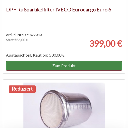
DPF Rußpartikelfilter IVECO Eurocargo Euro 6
Artikel-Nr.: DPF877030
Statt: 586,00 €
399,00 €
Austauschteil, Kaution: 500,00 €
Zum Produkt
NEU
Reduziert