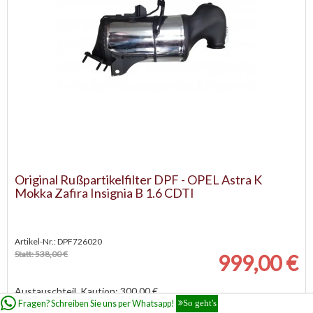
Original Rußpartikelfilter DPF - OPEL Astra K
Mokka Zafira Insignia B 1.6 CDTI
Artikel-Nr.: DPF726020
Statt: 538,00 €
999,00 €
Austauschteil, Kaution: 300,00 €
Fragen? Schreiben Sie uns per Whatsapp!
So geht's