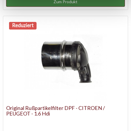
Zum Produkt
NEU
Reduziert
Original Rußpartikelfilter DPF - CITROEN /
PEUGEOT - 1.6 Hdi