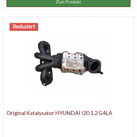
Zum Produkt
NEU
Reduziert
Original Katalysator HYUNDAI I20 1.2 G4LA