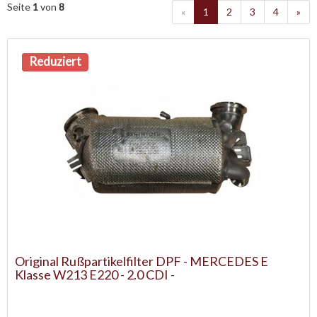
Seite
1
von
8
«
1
2
3
4
»
NEU
Reduziert
Original Rußpartikelfilter DPF - MERCEDES E
Klasse W213 E220 - 2.0 CDI -