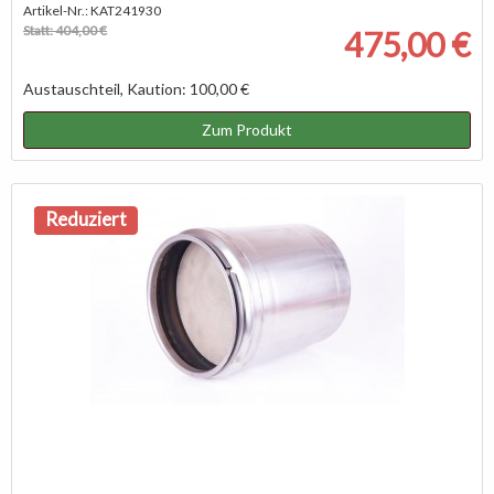
Artikel-Nr.: KAT241930
Statt: 404,00 €
475,00 €
Austauschteil, Kaution: 100,00 €
Zum Produkt
NEU
Reduziert