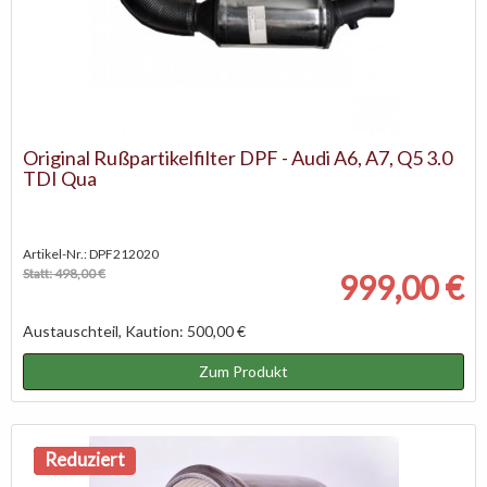
Original Rußpartikelfilter DPF - Audi A6, A7, Q5 3.0
TDI Qua
Artikel-Nr.: DPF212020
Statt: 498,00 €
999,00 €
Austauschteil, Kaution: 500,00 €
Zum Produkt
NEU
Reduziert