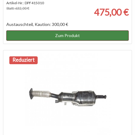
Artikel-Nr.: DPF415010
Statt: 632,00 €
475,00 €
Austauschteil, Kaution: 300,00 €
Zum Produkt
NEU
Reduziert