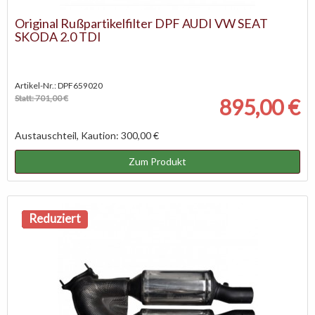
Original Rußpartikelfilter DPF AUDI VW SEAT
SKODA 2.0 TDI
Artikel-Nr.: DPF659020
Statt: 701,00 €
895,00 €
Austauschteil, Kaution: 300,00 €
Zum Produkt
NEU
Reduziert