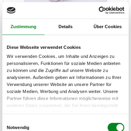
Zustimmung
Details
Über Cookies
DPF Rußpartikelfilter MAN TGX TGS Euro 6
Diese Webseite verwendet Cookies
Wir verwenden Cookies, um Inhalte und Anzeigen zu
personalisieren, Funktionen für soziale Medien anbieten
Artikel-Nr.: DPF883030
zu können und die Zugriffe auf unsere Website zu
Statt: 586,00 €
449,00 €
analysieren. Außerdem geben wir Informationen zu Ihrer
Verwendung unserer Website an unsere Partner für
Austauschteil, Kaution: 600,00 €
soziale Medien, Werbung und Analysen weiter. Unsere
Partner führen diese Informationen möglicherweise mit
Zum Produkt
weiteren Daten zusammen, die Sie ihnen bereitgestellt
haben oder die sie im Rahmen Ihrer Nutzung der Dienste
gesammelt haben.
Einwilligungsauswahl
NEU
Reduziert
Notwendig