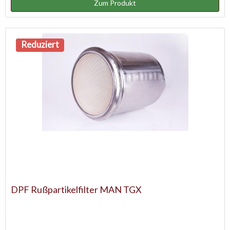
Zum Produkt
NEU
Reduziert
DPF Rußpartikelfilter MAN TGX