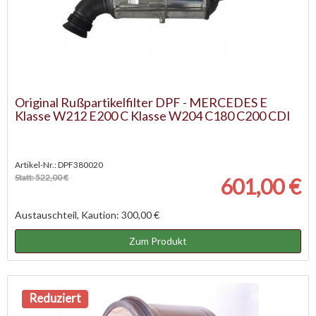
Original Rußpartikelfilter DPF - MERCEDES E
Klasse W212 E200 C Klasse W204 C180 C200 CDI
Artikel-Nr.: DPF380020
Statt: 522,00 €
601,00 €
Austauschteil, Kaution: 300,00 €
Zum Produkt
NEU
Reduziert