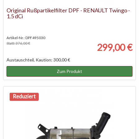
Original Rußpartikelfilter DPF - RENAULT Twingo -
1.5 dCi
Artikel-Nr.: DPF495030
Statt: 376,00 €
299,00 €
Austauschteil, Kaution: 300,00 €
Zum Produkt
NEU
Reduziert