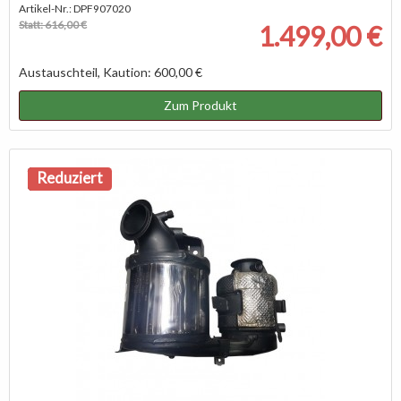
Artikel-Nr.: DPF907020
Statt: 616,00 €
1.499,00 €
Austauschteil, Kaution: 600,00 €
Zum Produkt
NEU
Reduziert