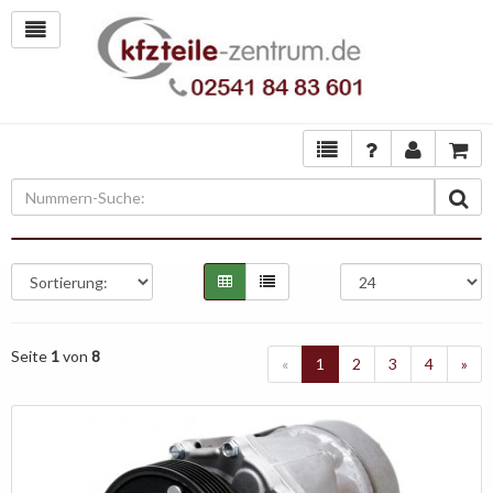
Seite
1
von
8
«
1
2
3
4
»