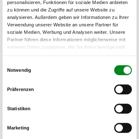
personalisieren, Funktionen für soziale Medien anbieten
zu können und die Zugriffe auf unsere Website zu
analysieren. Außerdem geben wir Informationen zu Ihrer
Verwendung unserer Website an unsere Partner für
soziale Medien, Werbung und Analysen weiter. Unsere
Klimakompressor Mazda 3 2,0i 16V Mazda 5 2,0i 16V
1,8i 16V
Partner führen diese Informationen möglicherweise mit
weiteren Daten zusammen, die Sie ihnen bereitgestellt
haben oder die sie im Rahmen Ihrer Nutzung der Dienste
Artikel-Nr.: 51944R
320,00 €
gesammelt haben.
Einwilligungsauswahl
Notwendig
Zum Produkt
Präferenzen
Statistiken
Marketing