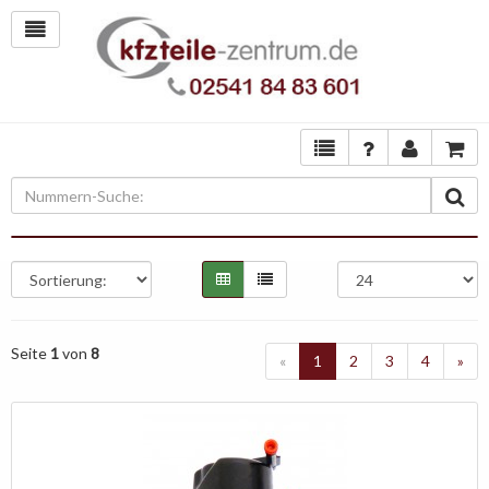
Seite
1
von
8
«
1
2
3
4
»