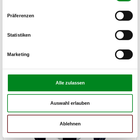
Servopumpe FORD FIESTA V (JH_, JD_)
Präferenzen
Artikel-Nr.: AT7447
133,00 €
Statistiken
Austauschteil, Kaution: 45,00 €
Marketing
Zum Produkt
Alle zulassen
Auswahl erlauben
Ablehnen