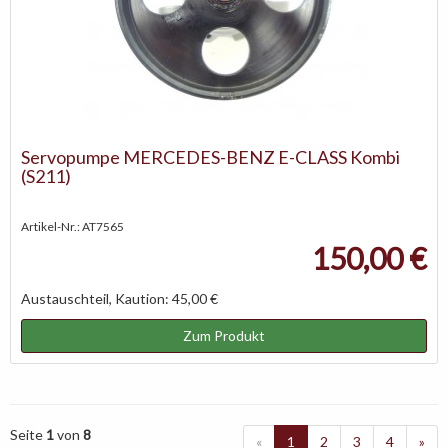
Servopumpe MERCEDES-BENZ E-CLASS Kombi
(S211)
Artikel-Nr.: AT7565
150,00 €
Austauschteil, Kaution: 45,00 €
Zum Produkt
Seite
1
von
8
«
1
2
3
4
»