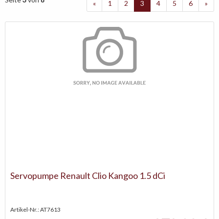
«
1
2
3
4
5
6
»
Servopumpe Renault Clio Kangoo 1.5 dCi
Artikel-Nr.: AT7613